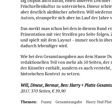
lag Dupuis auch daran, einen anderen Zeichner 
Frischzellenkultur zu unterziehen. Dineur schri
aber deutlich akribischer arbeiten. Will wiederu
Autors, strampelte sich aber im Lauf der Jahre v
Das merkt man schon bei den in diesem Band en
Präsentation mit vier Streifen pro Seite folgen
und spielt mit dem Layout – immer noch in übe
dadurch lebendiger wird.
Wie bei den Gesamtausgaben aus dem Hause Dup
redaktionellen Teil von mehr als 50 Seiten, de
der Künstler enthält, sondern es auch versteht,
historischen Kontext zu setzen.
Will, Dineur, Bermar, Ben: Harry + Platte Gesam
2017. 370 Seiten, € 39,90
Themen:
Funny
Gesamtausgabe
Harry Und Plat