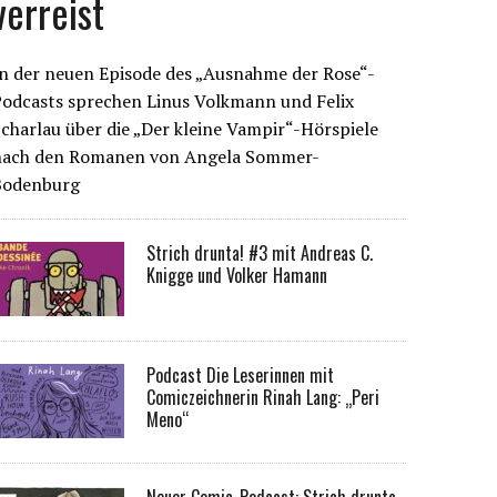
verreist
n der neuen Episode des „Ausnahme der Rose“-
Podcasts sprechen Linus Volkmann und Felix
charlau über die „Der kleine Vampir“-Hörspiele
nach den Romanen von Angela Sommer-
Bodenburg
Strich drunta! #3 mit Andreas C.
Knigge und Volker Hamann
Podcast Die Leserinnen mit
Comiczeichnerin Rinah Lang: „Peri
Meno“
Neuer Comic-Podcast: Strich drunta