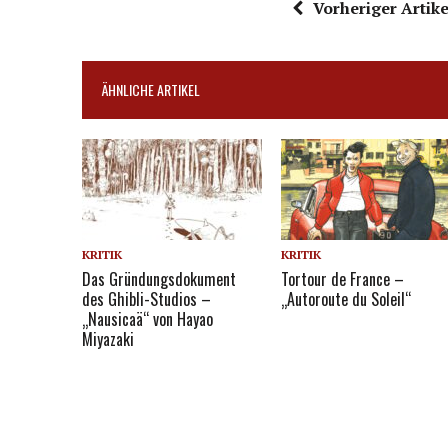
Vorheriger Artike
ÄHNLICHE ARTIKEL
KRITIK
KRITIK
Das Gründungsdokument
Tortour de France –
des Ghibli-Studios –
„Autoroute du Soleil“
„Nausicaä“ von Hayao
Miyazaki