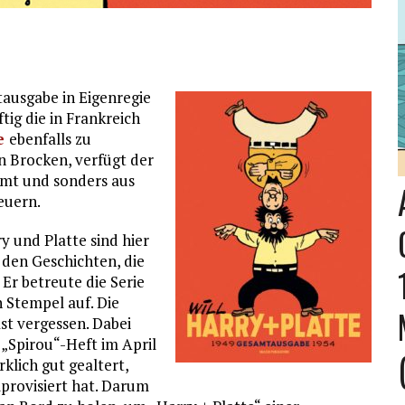
ausgabe in Eigenregie
ig die in Frankreich
e
ebenfalls zu
en Brocken, verfügt der
amt und sonders aus
euern.
y und Platte sind hier
t den Geschichten, die
 Er betreute die Serie
n Stempel auf. Die
st vergessen. Dabei
 „Spirou“-Heft im April
rklich gut gealtert,
provisiert hat. Darum