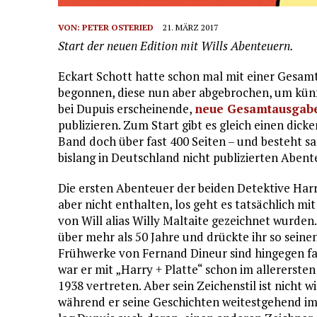
VON:
PETER OSTERIED
21. MÄRZ 2017
Start der neuen Edition mit Wills Abenteuern.
Eckart Schott hatte schon mal mit einer Gesamt
begonnen, diese nun aber abgebrochen, um künft
bei Dupuis erscheinende,
neue Gesamtausgab
publizieren. Zum Start gibt es gleich einen dick
Band doch über fast 400 Seiten – und besteht s
bislang in Deutschland nicht publizierten Abent
Die ersten Abenteuer der beiden Detektive Harr
aber nicht enthalten, los geht es tatsächlich mi
von Will alias Willy Maltaite gezeichnet wurden.
über mehr als 50 Jahre und drückte ihr so seine
Frühwerke von Fernand Dineur sind hingegen fa
war er mit „Harry + Platte“ schon im allerersten
1938 vertreten. Aber sein Zeichenstil ist nicht wi
während er seine Geschichten weitestgehend im