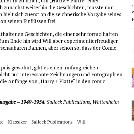
an Bord zu holen, um „Harry + Platte“ einer
„
eb zunächst weiterhin die Geschichten, musste nun
v
m hielt sich zuerst an die zeichnerische Vorgabe seines
F
on seinen Einflüssen frei.
thaltenen Geschichten, die einer sehr formelhaften
. Zum Ende hin wird Will aber experimentierfreudiger
rschaubaren Bahnen, aber schon so, dass der Comic
uis gewohnt, gibt es einen umfangreichen
r nicht nur interessante Zeichnungen und Fotographien
 die Anfänge von „Harry + Platte“ in den comic-
tausgabe – 1949-1954
. Salleck Publications, Wattenheim
te
Klassiker
Salleck Publications
Will