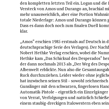
den kompletten letzten Teil ein. Logan und die 
Versteck von Amos und Durango an, brachial mi
mehr unausweichlich, aber eine Portion Wahnsin
totale Niederlage: Amos und Durango können 
Dass es dann doch noch zum finalen Duell kommt
klar.
„Amos“ erschien 1985 erstmals auf Deutsch in de
deutschsprachige Serie des Verlages). Der Nachf
Nobert Hethke Verlag erschien, wobei die Numme
Hethke kam „Das Schicksal des Desperados“ her
der dann nochmals 2013 als „Der Weg des Despe
Albenwelt erblickte. Nun also die Gesamtausgabe
Ruck durchzuziehen. Leider wieder ohne jeglich
hat inzwischen seinen Stil – sowohl zeichnerisc
Gunslinger mit den schwarzen, fingerlosen Han
Automatik-Pistole – eigentlich ein Einzelgänger –
von Verrat, Verfolgungen und natürlich Schießer
einem staubig-dreckigen Italowestern eben sein