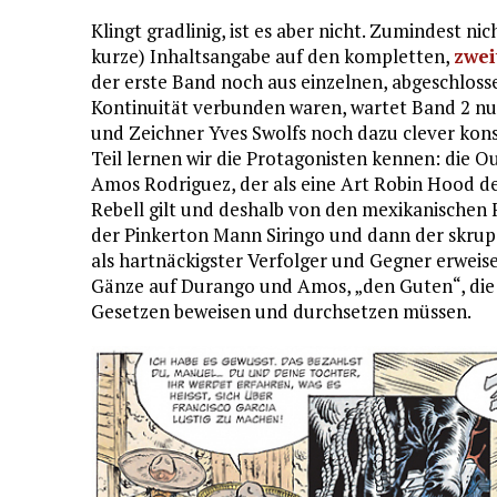
Klingt gradlinig, ist es aber nicht. Zumindest nic
kurze) Inhaltsangabe auf den kompletten,
zwei
der erste Band noch aus einzelnen, abgeschlosse
Kontinuität verbunden waren, wartet Band 2 nun 
und Zeichner Yves Swolfs noch dazu clever konst
Teil lernen wir die Protagonisten kennen: die 
Amos Rodriguez, der als eine Art Robin Hood d
Rebell gilt und deshalb von den mexikanischen F
der Pinkerton Mann Siringo und dann der skrupe
als hartnäckigster Verfolger und Gegner erweise
Gänze auf Durango und Amos, „den Guten“, die s
Gesetzen beweisen und durchsetzen müssen.