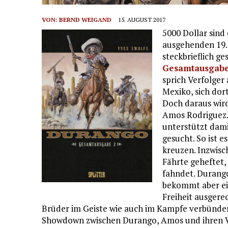
VON:
BERND WEIGAND
15. AUGUST 2017
5000 Dollar sind
ausgehenden 19. 
steckbrieflich ge
Gesamtausgab
sprich Verfolger 
Mexiko, sich dort
Doch daraus wird
Amos Rodriguez.
unterstützt dami
gesucht. So ist e
kreuzen. Inzwisc
Fährte geheftet
fahndet. Durango
bekommt aber ein
Freiheit ausgere
Brüder im Geiste wie auch im Kampfe verbünden 
Showdown zwischen Durango, Amos und ihren