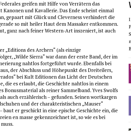
Federales greifen mit Hilfe von Verrätern das
t Kanonen und Kavallerie. Das Ende scheint einmal
n, gepaart mit Glück und Cleverness verhindert die
I
gerade so mit heiler Haut dem Massaker entkommen.
, ganz nach feiner Western-Art inszeniert, ist auch
S
r „Editions des Archers“ (als einzige
olger, „Wilde Sierra“ war dann der erste Band, der im
rierung nahtlos fortgeführt wurde. Ebenfalls bei
aus, der Abschluss und Höhepunkt des Dreiteilers,
rados“ bei Kult Editionen das Licht der Deutschen
, die es erlaubt, die Geschichte nahtlos in einem
es Bonusmaterial als reiner Sammelband. Yves Swolfs
h als auch erzählerisch – gefunden. Seinen wortkargen
dschuhen und der charakteristischen „Mauser“
 baut er geschickt in eine epische Geschichte ein, die
eien en masse gekennzeichnet ist, so wie es bei
 muss.