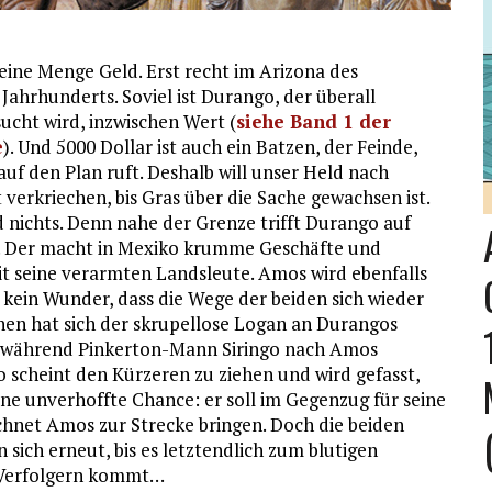
 eine Menge Geld. Erst recht im Arizona des
Jahrhunderts. Soviel ist Durango, der überall
sucht wird, inzwischen Wert (
siehe Band 1 der
e
). Und 5000 Dollar ist auch ein Batzen, der Feinde,
auf den Plan ruft. Deshalb will unser Held nach
 verkriechen, bis Gras über die Sache gewachsen ist.
 nichts. Denn nahe der Grenze trifft Durango auf
 Der macht in Mexiko krumme Geschäfte und
t seine verarmten Landsleute. Amos wird ebenfalls
s kein Wunder, dass die Wege der beiden sich wieder
hen hat sich der skrupellose Logan an Durangos
, während Pinkerton-Mann Siringo nach Amos
 scheint den Kürzeren zu ziehen und wird gefasst,
e unverhoffte Chance: er soll im Gegenzug für seine
chnet Amos zur Strecke bringen. Doch die beiden
sich erneut, bis es letztendlich zum blutigen
 Verfolgern kommt…