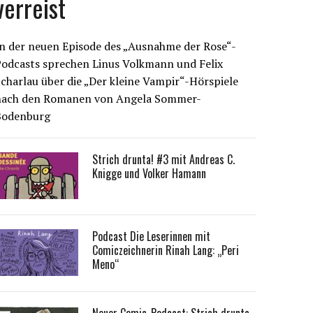
verreist
n der neuen Episode des „Ausnahme der Rose“-
Podcasts sprechen Linus Volkmann und Felix
charlau über die „Der kleine Vampir“-Hörspiele
nach den Romanen von Angela Sommer-
Bodenburg
Strich drunta! #3 mit Andreas C.
Knigge und Volker Hamann
Podcast Die Leserinnen mit
Comiczeichnerin Rinah Lang: „Peri
Meno“
Neuer Comic-Podcast: Strich drunta