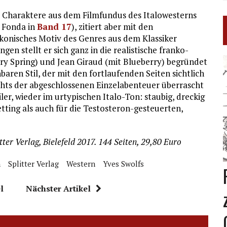
e Charaktere aus dem Filmfundus des Italowesterns
y Fonda in
Band 17
), zitiert aber mit den
onisches Motiv des Genres aus dem Klassiker
en stellt er sich ganz in die realistische franko-
erry Spring) und Jean Giraud (mit Blueberry) begründet
aren Stil, der mit den fortlaufenden Seiten sichtlich
ichts der abgeschlossenen Einzelabenteuer überrascht
er, wieder im urtypischen Italo-Ton: staubig, dreckig
tting als auch für die Testosteron-gesteuerten,
itter Verlag, Bielefeld 2017. 144 Seiten, 29,80 Euro
n
Splitter Verlag
Western
Yves Swolfs
l
Nächster Artikel