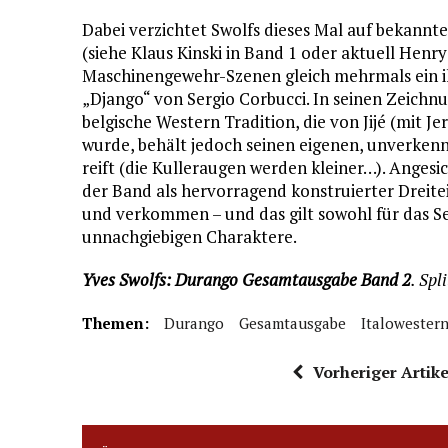
Dabei verzichtet Swolfs dieses Mal auf bekannt
(siehe Klaus Kinski in Band 1 oder aktuell Henr
Maschinengewehr-Szenen gleich mehrmals ein ik
„Django“ von Sergio Corbucci. In seinen Zeichnung
belgische Western Tradition, die von Jijé (mit J
wurde, behält jedoch seinen eigenen, unverkennb
reift (die Kulleraugen werden kleiner…). Anges
der Band als hervorragend konstruierter Dreiteil
und verkommen – und das gilt sowohl für das Se
unnachgiebigen Charaktere.
Yves Swolfs: Durango Gesamtausgabe Band 2
. Spl
Themen:
Durango
Gesamtausgabe
Italowester
Vorheriger Artike