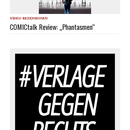
VIDEO-REZENSIONEN
COMICtalk Review: „Phantasmen“