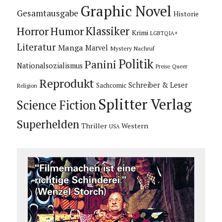
Graphic Novel
Gesamtausgabe
Historie
Horror
Humor
Klassiker
Krimi
LGBTQIA+
Literatur
Manga
Marvel
Mystery
Nachruf
Politik
Panini
Nationalsozialismus
Preise
Queer
Reprodukt
Schreiber & Leser
Sachcomic
Religion
Splitter Verlag
Science Fiction
Superhelden
Thriller
Western
USA