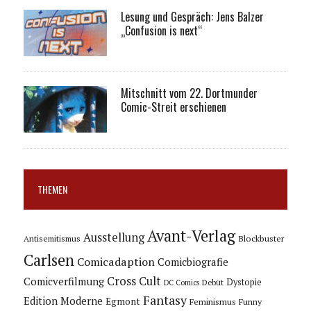
Lesung und Gespräch: Jens Balzer
„Confusion is next“
Mitschnitt vom 22. Dortmunder
Comic-Streit erschienen
THEMEN
Avant-Verlag
Ausstellung
Blockbuster
Antisemitismus
Carlsen
Comicadaption
Comicbiografie
Cross Cult
Comicverfilmung
Dystopie
Debüt
DC Comics
Fantasy
Edition Moderne
Egmont
Feminismus
Funny