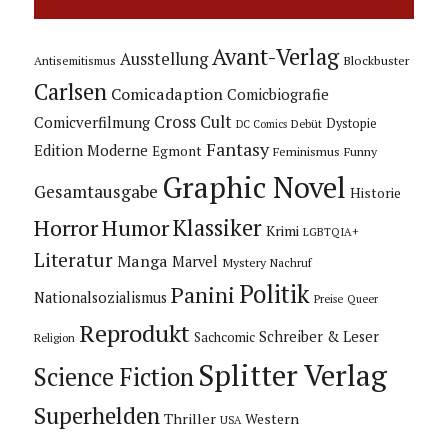
Avant-Verlag
Ausstellung
Blockbuster
Antisemitismus
Carlsen
Comicadaption
Comicbiografie
Cross Cult
Comicverfilmung
Dystopie
Debüt
DC Comics
Fantasy
Edition Moderne
Egmont
Feminismus
Funny
Graphic Novel
Gesamtausgabe
Historie
Horror
Humor
Klassiker
Krimi
LGBTQIA+
Literatur
Manga
Marvel
Mystery
Nachruf
Politik
Panini
Nationalsozialismus
Preise
Queer
Reprodukt
Schreiber & Leser
Sachcomic
Religion
Splitter Verlag
Science Fiction
Superhelden
Thriller
Western
USA