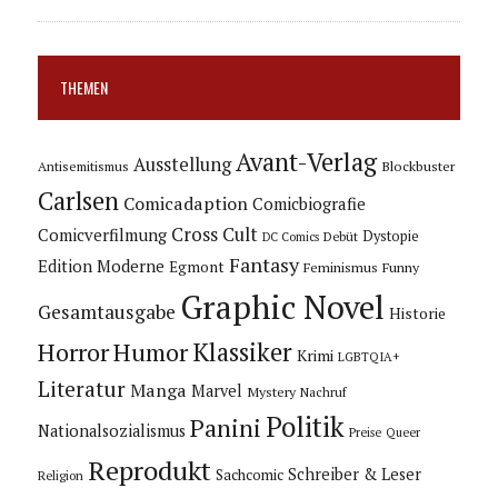
THEMEN
Avant-Verlag
Ausstellung
Blockbuster
Antisemitismus
Carlsen
Comicadaption
Comicbiografie
Cross Cult
Comicverfilmung
Dystopie
Debüt
DC Comics
Fantasy
Edition Moderne
Egmont
Feminismus
Funny
Graphic Novel
Gesamtausgabe
Historie
Horror
Humor
Klassiker
Krimi
LGBTQIA+
Literatur
Manga
Marvel
Mystery
Nachruf
Politik
Panini
Nationalsozialismus
Preise
Queer
Reprodukt
Schreiber & Leser
Sachcomic
Religion