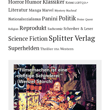
Horror
Humor
Klassiker
Krimi
LGBTQIA+
Literatur
Manga
Marvel
Mystery
Nachruf
Politik
Panini
Nationalsozialismus
Preise
Queer
Reprodukt
Schreiber & Leser
Sachcomic
Religion
Splitter Verlag
Science Fiction
Superhelden
Thriller
Western
USA