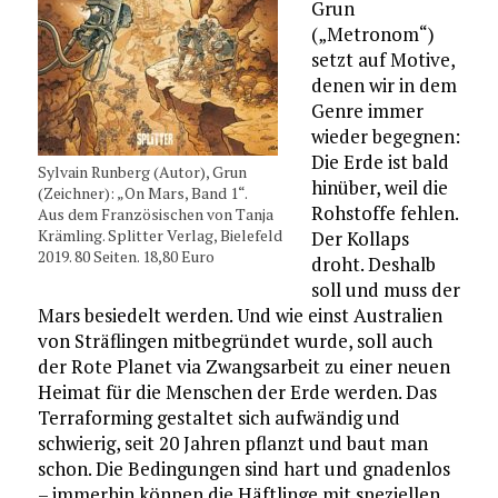
Grun
(„Metronom“)
setzt auf Motive,
denen wir in dem
Genre immer
wieder begegnen:
Die Erde ist bald
Sylvain Runberg (Autor), Grun
hinüber, weil die
(Zeichner): „On Mars, Band 1“.
Rohstoffe fehlen.
Aus dem Französischen von Tanja
Krämling. Splitter Verlag, Bielefeld
Der Kollaps
2019. 80 Seiten. 18,80 Euro
droht. Deshalb
soll und muss der
Mars besiedelt werden. Und wie einst Australien
von Sträflingen mitbegründet wurde, soll auch
der Rote Planet via Zwangsarbeit zu einer neuen
Heimat für die Menschen der Erde werden. Das
Terraforming gestaltet sich aufwändig und
schwierig, seit 20 Jahren pflanzt und baut man
schon. Die Bedingungen sind hart und gnadenlos
– immerhin können die Häftlinge mit speziellen