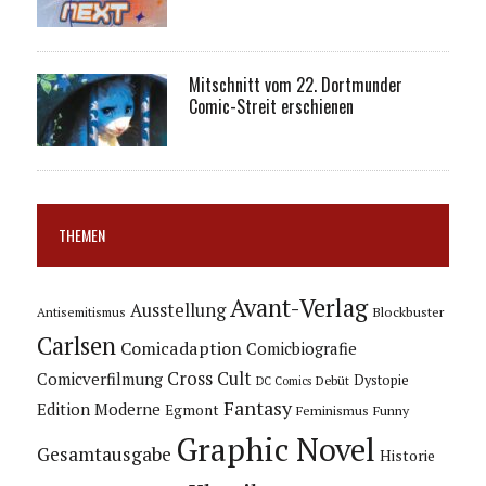
Mitschnitt vom 22. Dortmunder
Comic-Streit erschienen
THEMEN
Avant-Verlag
Ausstellung
Blockbuster
Antisemitismus
Carlsen
Comicadaption
Comicbiografie
Cross Cult
Comicverfilmung
Dystopie
Debüt
DC Comics
Fantasy
Edition Moderne
Egmont
Feminismus
Funny
Graphic Novel
Gesamtausgabe
Historie