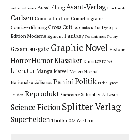
Avant-Verlag
Ausstellung
Blockbuster
Antisemitismus
Carlsen
Comicadaption
Comicbiografie
Cross Cult
Comicverfilmung
Dystopie
Debüt
DC Comics
Fantasy
Edition Moderne
Egmont
Feminismus
Funny
Graphic Novel
Gesamtausgabe
Historie
Horror
Humor
Klassiker
Krimi
LGBTQIA+
Literatur
Manga
Marvel
Mystery
Nachruf
Politik
Panini
Nationalsozialismus
Preise
Queer
Reprodukt
Schreiber & Leser
Sachcomic
Religion
Splitter Verlag
Science Fiction
Superhelden
Thriller
Western
USA