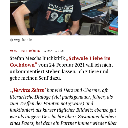
© vvg-koeln
VON:
RALF KÖNIG
3. MÄRZ 2021
Stefan Meschs Buchkritik
„Schwule Liebe im
Cockdown“
vom 24. Februar 2021 will ich nicht
unkommentiert stehen lassen. Ich zitiere und
gebe meinen Senf dazu.
„
‚Vervirte Zeiten‘
hat viel Herz und Charme, oft
literarische Dialoge (viel punktgenauer, feiner, als
zum Treffen der Pointen nötig wäre) und
funktioniert als kurzer täglicher Bildwitz ebenso gut
wie als längere Geschichte übers Zusammenbleiben
eines Paars, bei dem ein Partner immer wieder über