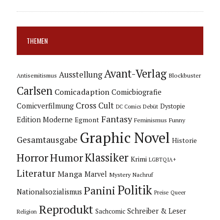
THEMEN
Avant-Verlag
Ausstellung
Blockbuster
Antisemitismus
Carlsen
Comicadaption
Comicbiografie
Cross Cult
Comicverfilmung
Dystopie
Debüt
DC Comics
Fantasy
Edition Moderne
Egmont
Feminismus
Funny
Graphic Novel
Gesamtausgabe
Historie
Horror
Humor
Klassiker
Krimi
LGBTQIA+
Literatur
Manga
Marvel
Mystery
Nachruf
Politik
Panini
Nationalsozialismus
Preise
Queer
Reprodukt
Schreiber & Leser
Sachcomic
Religion