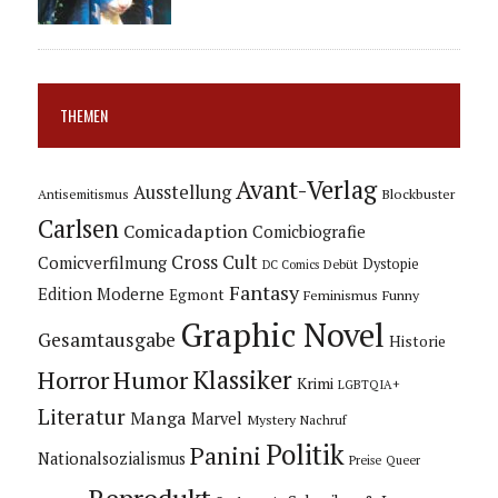
THEMEN
Avant-Verlag
Ausstellung
Blockbuster
Antisemitismus
Carlsen
Comicadaption
Comicbiografie
Cross Cult
Comicverfilmung
Dystopie
Debüt
DC Comics
Fantasy
Edition Moderne
Egmont
Feminismus
Funny
Graphic Novel
Gesamtausgabe
Historie
Horror
Humor
Klassiker
Krimi
LGBTQIA+
Literatur
Manga
Marvel
Mystery
Nachruf
Politik
Panini
Nationalsozialismus
Preise
Queer