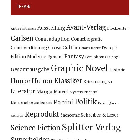
THEMEN
Avant-Verlag
Ausstellung
Blockbuster
Antisemitismus
Carlsen
Comicadaption
Comicbiografie
Cross Cult
Comicverfilmung
Dystopie
Debüt
DC Comics
Fantasy
Edition Moderne
Egmont
Feminismus
Funny
Graphic Novel
Gesamtausgabe
Historie
Horror
Humor
Klassiker
Krimi
LGBTQIA+
Literatur
Manga
Marvel
Mystery
Nachruf
Politik
Panini
Nationalsozialismus
Preise
Queer
Reprodukt
Schreiber & Leser
Sachcomic
Religion
Splitter Verlag
Science Fiction
Superhelden