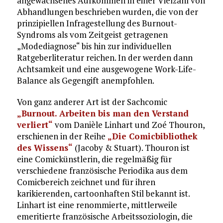
angewachsenes Aufkommen in einer Vielzahl von
Abhandlungen beschrieben wurden, die von der
prinzipiellen Infragestellung des Burnout-
Syndroms als vom Zeitgeist getragenen
„Modediagnose“ bis hin zur individuellen
Ratgeberliteratur reichen. In der werden dann
Achtsamkeit und eine ausgewogene Work-Life-
Balance als Gegengift anempfohlen.
Von ganz anderer Art ist der Sachcomic
„Burnout. Arbeiten bis man den Verstand
verliert“
vom Danièle Linhart und Zoé Thouron,
erschienen in der Reihe
„Die Comicbibliothek
des Wissens“
(Jacoby & Stuart). Thouron ist
eine Comickünstlerin, die regelmäßig für
verschiedene französische Periodika aus dem
Comicbereich zeichnet und für ihren
karikierenden, cartoonhaften Stil bekannt ist.
Linhart ist eine renommierte, mittlerweile
emeritierte französische Arbeitssoziologin, die