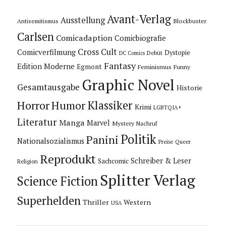
Avant-Verlag
Ausstellung
Blockbuster
Antisemitismus
Carlsen
Comicadaption
Comicbiografie
Cross Cult
Comicverfilmung
Dystopie
Debüt
DC Comics
Fantasy
Edition Moderne
Egmont
Feminismus
Funny
Graphic Novel
Gesamtausgabe
Historie
Horror
Humor
Klassiker
Krimi
LGBTQIA+
Literatur
Manga
Marvel
Mystery
Nachruf
Politik
Panini
Nationalsozialismus
Preise
Queer
Reprodukt
Schreiber & Leser
Sachcomic
Religion
Splitter Verlag
Science Fiction
Superhelden
Thriller
Western
USA