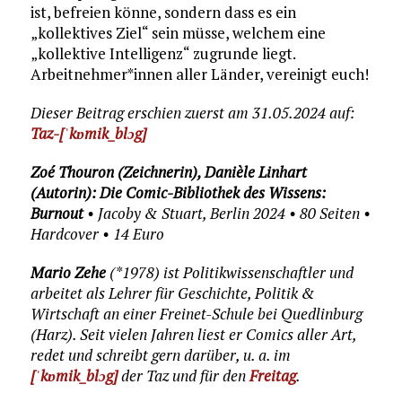
ist, befreien könne, sondern dass es ein
„kollektives Ziel“ sein müsse, welchem eine
„kollektive Intelligenz“ zugrunde liegt.
Arbeitnehmer*innen aller Länder, vereinigt euch!
Dieser Beitrag erschien zuerst am 31.05.2024 auf:
Taz-[ˈkɒmik_blɔg]
Zoé Thouron (Zeichnerin), Danièle Linhart
(Autorin): Die Comic-Bibliothek des Wissens:
Burnout
• Jacoby & Stuart, Berlin 2024 • 80 Seiten •
Hardcover • 14 Euro
Mario Zehe
(*1978) ist Politikwissenschaftler und
arbeitet als Lehrer für Geschichte, Politik &
Wirtschaft an einer Freinet-Schule bei Quedlinburg
(Harz). Seit vielen Jahren liest er Comics aller Art,
redet und schreibt gern darüber, u. a. im
[ˈkɒmik_blɔg]
der Taz und für den
Freitag
.