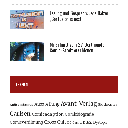
Lesung und Gespräch: Jens Balzer
„Confusion is next“
Mitschnitt vom 22. Dortmunder
Comic-Streit erschienen
THEMEN
Avant-Verlag
Ausstellung
Blockbuster
Antisemitismus
Carlsen
Comicadaption
Comicbiografie
Cross Cult
Comicverfilmung
Dystopie
Debüt
DC Comics