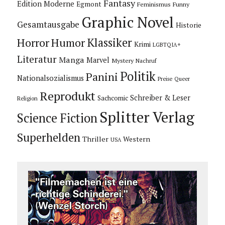
Fantasy
Edition Moderne
Egmont
Feminismus
Funny
Graphic Novel
Gesamtausgabe
Historie
Horror
Humor
Klassiker
Krimi
LGBTQIA+
Literatur
Manga
Marvel
Mystery
Nachruf
Politik
Panini
Nationalsozialismus
Preise
Queer
Reprodukt
Schreiber & Leser
Sachcomic
Religion
Splitter Verlag
Science Fiction
Superhelden
Thriller
Western
USA