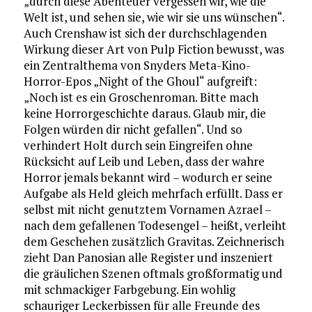
„durch diese Abenteuer vergessen wir, wie die
Welt ist, und sehen sie, wie wir sie uns wünschen“.
Auch Crenshaw ist sich der durchschlagenden
Wirkung dieser Art von Pulp Fiction bewusst, was
ein Zentralthema von Snyders Meta-Kino-
Horror-Epos „Night of the Ghoul“ aufgreift:
„Noch ist es ein Groschenroman. Bitte mach
keine Horrorgeschichte daraus. Glaub mir, die
Folgen würden dir nicht gefallen“. Und so
verhindert Holt durch sein Eingreifen ohne
Rücksicht auf Leib und Leben, dass der wahre
Horror jemals bekannt wird – wodurch er seine
Aufgabe als Held gleich mehrfach erfüllt. Dass er
selbst mit nicht genutztem Vornamen Azrael –
nach dem gefallenen Todesengel – heißt, verleiht
dem Geschehen zusätzlich Gravitas. Zeichnerisch
zieht Dan Panosian alle Register und inszeniert
die gräulichen Szenen oftmals großformatig und
mit schmackiger Farbgebung. Ein wohlig
schauriger Leckerbissen für alle Freunde des