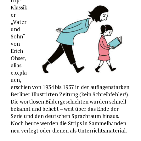
trip-
Klassik
er
„Vater
und
Sohn“
von
Erich
Ohser,
alias
e.o.pla
uen,
erschien von 1934 bis 1937 in der auflagenstarken
Berliner Illustrirten Zeitung (kein Schreibfehler!).
Die wortlosen Bildergeschichten wurden schnell
bekannt und beliebt – weit über das Ende der
Serie und den deutschen Sprachraum hinaus.
Noch heute werden die Strips in Sammelbänden
neu verlegt oder dienen als Unterrichtsmaterial.