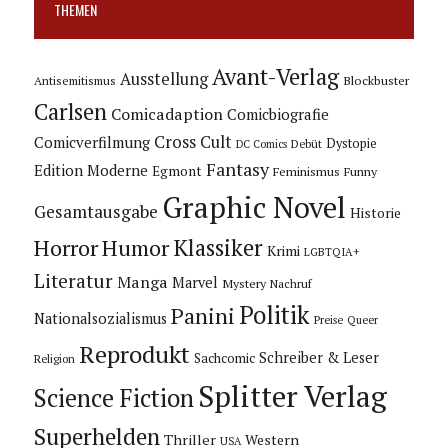
THEMEN
Avant-Verlag
Ausstellung
Blockbuster
Antisemitismus
Carlsen
Comicadaption
Comicbiografie
Cross Cult
Comicverfilmung
Dystopie
Debüt
DC Comics
Fantasy
Edition Moderne
Egmont
Feminismus
Funny
Graphic Novel
Gesamtausgabe
Historie
Horror
Humor
Klassiker
Krimi
LGBTQIA+
Literatur
Manga
Marvel
Mystery
Nachruf
Politik
Panini
Nationalsozialismus
Preise
Queer
Reprodukt
Schreiber & Leser
Sachcomic
Religion
Splitter Verlag
Science Fiction
Superhelden
Thriller
Western
USA