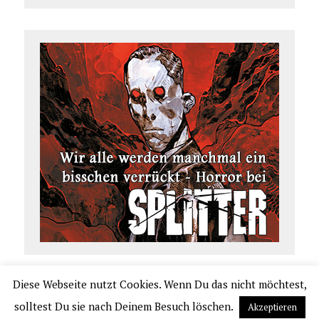
Diese Webseite nutzt Cookies. Wenn Du das nicht möchtest,
COPYRIGHT 2026 | COMIC.DE
solltest Du sie nach Deinem Besuch löschen.
Akzeptieren
|
IMPRESSUM
|
DATENSCHUTZERKLÄRUNG
|
VERLAGSAUSLIEFERUNG UND VER