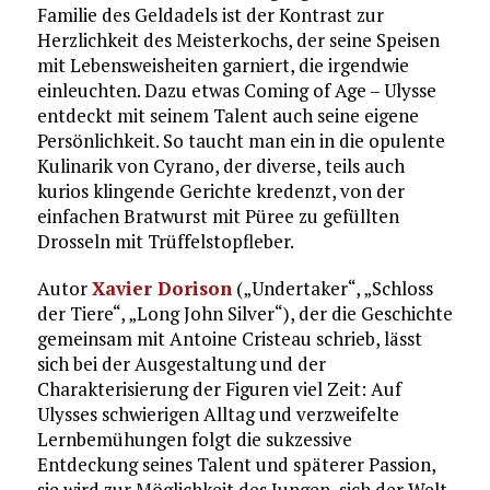
Familie des Geldadels ist der Kontrast zur
Herzlichkeit des Meisterkochs, der seine Speisen
mit Lebensweisheiten garniert, die irgendwie
einleuchten. Dazu etwas Coming of Age – Ulysse
entdeckt mit seinem Talent auch seine eigene
Persönlichkeit. So taucht man ein in die opulente
Kulinarik von Cyrano, der diverse, teils auch
kurios klingende Gerichte kredenzt, von der
einfachen Bratwurst mit Püree zu gefüllten
Drosseln mit Trüffelstopfleber.
Autor
Xavier Dorison
(„Undertaker“, „Schloss
der Tiere“, „Long John Silver“), der die Geschichte
gemeinsam mit Antoine Cristeau schrieb, lässt
sich bei der Ausgestaltung und der
Charakterisierung der Figuren viel Zeit: Auf
Ulysses schwierigen Alltag und verzweifelte
Lernbemühungen folgt die sukzessive
Entdeckung seines Talent und späterer Passion,
sie wird zur Möglichkeit des Jungen, sich der Welt