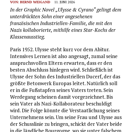
VON:
BERND WEIGAND
11. JUNI 2026
In der Graphic Novel „Ulysse & Cyrano“ gelingt dem
unterdrückten Sohn einer angesehenen
französischen Industriellen-Familie, die mit den
Nazis kollaborierte, mithilfe eines Star-Kochs der
Klassenausstieg.
Paris 1952. Ulysse steht kurz vor dem Abitur.
Intensives Lernen ist also angesagt, zumal seine
anspruchsvollen Eltern erwarten, dass er den
besten Abschluss hinlegen wird. Schließlich ist
Ulysse der Sohn des Industriellen Ducerf, der das
größte Betonwerk Europas leitet. Natürlich soll
er in die Fußstapfen seines Vaters treten. Sein
Werdegang scheinen damit vorgezeichnet. Bis
sein Vater als Nazi-Kollaborateur beschuldigt
wird. Die Folge könnte die Verstaatlichung seines
Unternehmens sein. Um seine Frau und Ulysse aus
der Schusslinie zu bringen, schickt der Vater beide
in die ländliche Bourgogne, wo sie unter falschem