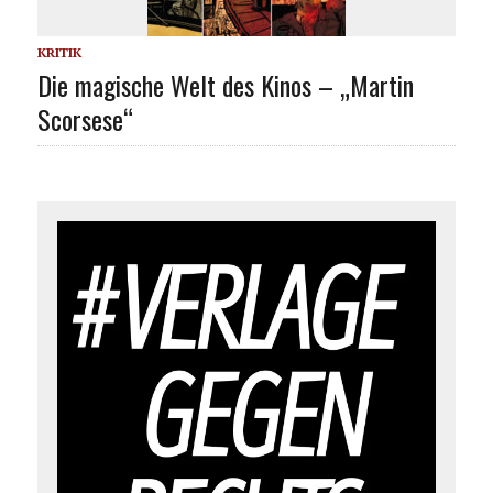
KRITIK
Die magische Welt des Kinos – „Martin
Scorsese“