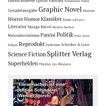
Fantasy
Edition Moderne
Egmont
Feminismus
Funny
Graphic Novel
Gesamtausgabe
Historie
Horror
Humor
Klassiker
Krimi
LGBTQIA+
Literatur
Manga
Marvel
Mystery
Nachruf
Politik
Panini
Nationalsozialismus
Preise
Queer
Reprodukt
Schreiber & Leser
Sachcomic
Religion
Splitter Verlag
Science Fiction
Superhelden
Thriller
Western
USA