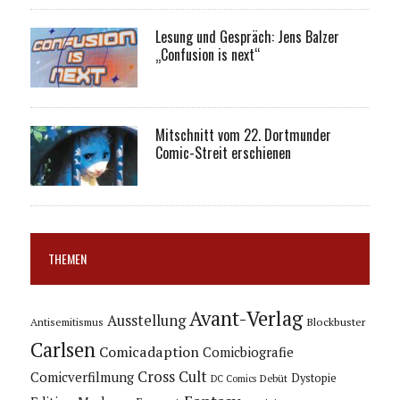
Lesung und Gespräch: Jens Balzer
„Confusion is next“
Mitschnitt vom 22. Dortmunder
Comic-Streit erschienen
THEMEN
Avant-Verlag
Ausstellung
Blockbuster
Antisemitismus
Carlsen
Comicadaption
Comicbiografie
Cross Cult
Comicverfilmung
Dystopie
Debüt
DC Comics