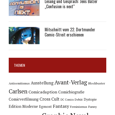
Lesung und Gespräch: Jens Balzer
„Confusion is next“
Mitschnitt vom 22. Dortmunder
Comic-Streit erschienen
THEMEN
Avant-Verlag
Ausstellung
Blockbuster
Antisemitismus
Carlsen
Comicadaption
Comicbiografie
Cross Cult
Comicverfilmung
Dystopie
Debüt
DC Comics
Fantasy
Edition Moderne
Egmont
Feminismus
Funny