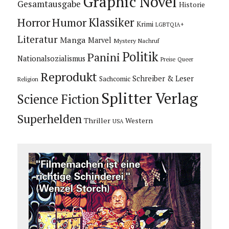
Graphic Novel
Gesamtausgabe
Historie
Horror
Humor
Klassiker
Krimi
LGBTQIA+
Literatur
Manga
Marvel
Mystery
Nachruf
Politik
Panini
Nationalsozialismus
Preise
Queer
Reprodukt
Schreiber & Leser
Sachcomic
Religion
Splitter Verlag
Science Fiction
Superhelden
Thriller
Western
USA