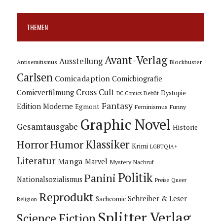
THEMEN
Avant-Verlag
Ausstellung
Blockbuster
Antisemitismus
Carlsen
Comicadaption
Comicbiografie
Cross Cult
Comicverfilmung
Dystopie
Debüt
DC Comics
Fantasy
Edition Moderne
Egmont
Feminismus
Funny
Graphic Novel
Gesamtausgabe
Historie
Horror
Humor
Klassiker
Krimi
LGBTQIA+
Literatur
Manga
Marvel
Mystery
Nachruf
Politik
Panini
Nationalsozialismus
Preise
Queer
Reprodukt
Schreiber & Leser
Sachcomic
Religion
Splitter Verlag
Science Fiction