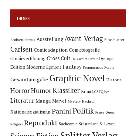
THEMEN
Avant-Verlag
Ausstellung
Blockbuster
Antisemitismus
Carlsen
Comicadaption
Comicbiografie
Cross Cult
Comicverfilmung
Dystopie
Debüt
DC Comics
Fantasy
Edition Moderne
Egmont
Feminismus
Funny
Graphic Novel
Gesamtausgabe
Historie
Horror
Humor
Klassiker
Krimi
LGBTQIA+
Literatur
Manga
Marvel
Mystery
Nachruf
Politik
Panini
Nationalsozialismus
Preise
Queer
Reprodukt
Schreiber & Leser
Sachcomic
Religion
Splitter Verlag