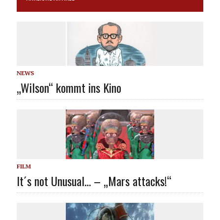
NEWS
„Wilson“ kommt ins Kino
FILM
It´s not Unusual… – „Mars attacks!“