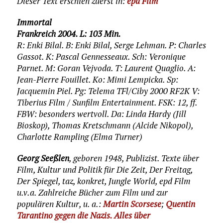
Dieser Text erschien zuerst in:
epd Film
Immortal
Frankreich 2004. L: 103 Min.
R: Enki Bilal. B: Enki Bilal, Serge Lehman. P: Charles
Gassot. K: Pascal Gennesseaux. Sch: Veronique
Parnet. M: Goran Vejvoda. T: Laurent Quaglio. A:
Jean-Pierre Fouillet. Ko: Mimi Lempicka. Sp:
Jacquemin Piel. Pg: Telema TFl/Ciby 2000 RF2K V:
Tiberius Film / Sunfilm Entertainment. FSK: 12, ff.
FBW: besonders wertvoll. Da: Linda Hardy (Jill
Bioskop), Thomas Kretschmann (Alcide Nikopol),
Charlotte Rampling (Elma Turner)
Georg Seeßlen
, geboren 1948, Publizist. Texte über
Film, Kultur und Politik für Die Zeit, Der Freitag,
Der Spiegel, taz, konkret, Jungle World, epd Film
u.v.a. Zahlreiche Bücher zum Film und zur
populären Kultur, u. a.:
Martin Scorsese
;
Quentin
Tarantino gegen die Nazis. Alles über