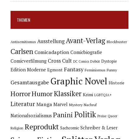
THEMEN
Avant-Verlag
Ausstellung
Blockbuster
Antisemitismus
Carlsen
Comicadaption
Comicbiografie
Cross Cult
Comicverfilmung
Dystopie
Debüt
DC Comics
Fantasy
Edition Moderne
Egmont
Feminismus
Funny
Graphic Novel
Gesamtausgabe
Historie
Horror
Humor
Klassiker
Krimi
LGBTQIA+
Literatur
Manga
Marvel
Mystery
Nachruf
Politik
Panini
Nationalsozialismus
Preise
Queer
Reprodukt
Schreiber & Leser
Sachcomic
Religion