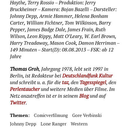
Haythe, Terry Rossio – Produktion: Jerry
Bruckheimer – Kamera: Bojan Bazelli – Darsteller:
Johnny Depp, Armie Hammer, Helena Bonham
Carter, William Fichtner, Tom Wilkinson, Barry
Pepper, James Badge Dale, James Frain, Ruth
Wilson, Leon Rippy, Matt O’Leary, W. Earl Brown,
Harry Treadaway, Mason Cook, Damon Herriman –
149 Minuten – Start(D): 08.08.2013 – FSK: ab 12
Jahre
Thomas Groh
, Jahrgang 1978, lebt seit 1997 in
Berlin, ist Redakteur bei
Deutschlandfunk Kultur
und schreibt u. a. für die
taz
, den
Tagesspiegel
, den
Perlentaucher
und weitere Medien über Filme. Im
Netz anzutreffen ist er in seinem
Blog
und auf
Twitter
.
Themen:
Comicverfilmung
Gore Verbinski
Johnny Depp
Lone Ranger
Western