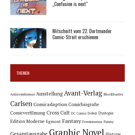
„Confusion is next“
Mitschnitt vom 22. Dortmunder
Comic-Streit erschienen
THEMEN
Avant-Verlag
Ausstellung
Blockbuster
Antisemitismus
Carlsen
Comicadaption
Comicbiografie
Cross Cult
Comicverfilmung
Dystopie
Debüt
DC Comics
Fantasy
Edition Moderne
Egmont
Feminismus
Funny
Graphic Novel
Gesamtausgabe
Historie