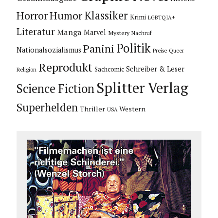
Horror
Humor
Klassiker
Krimi
LGBTQIA+
Literatur
Manga
Marvel
Mystery
Nachruf
Politik
Panini
Nationalsozialismus
Preise
Queer
Reprodukt
Schreiber & Leser
Sachcomic
Religion
Splitter Verlag
Science Fiction
Superhelden
Thriller
Western
USA