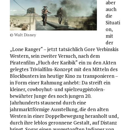
aber
auch
die
Situati
on,
© Walt Disney
mit
der
„Lone Ranger“ – jetzt tatsächlich Gore Verbinskis
Western, sein zweiter Versuch, nach dem
Piratenfilm „Fluch der Karibik“ ein zu den Akten
gelegtes Trivialfilm-Konzept mit den Mitteln des
Blockbusters ins heutige Kino zu transponieren –
in Form einer Rahmung anhebt: Da streift ein
kleiner, cowboyhut- und spielzeugpistolen-
bewährter Junge des noch jungen 20.
Jahrhunderts staunend durch eine
jahrmarktförmige Ausstellung, die den alten
Westen in einer Doppelbewegung heranholt und,
durch ihre leblos geronnene Gestalt, auf Distanz
bringt. Sogar einen ausgestopften Indianer von