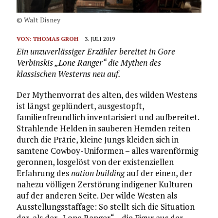
© Walt Disney
VON:
THOMAS GROH
3. JULI 2019
Ein unzuverlässiger Erzähler bereitet in Gore
Verbinskis „Lone Ranger“ die Mythen des
klassischen Westerns neu auf.
Der Mythenvorrat des alten, des wilden Westens
ist längst geplündert, ausgestopft,
familienfreundlich inventarisiert und aufbereitet.
Strahlende Helden in sauberen Hemden reiten
durch die Prärie, kleine Jungs kleiden sich in
samtene Cowboy-Uniformen – alles warenförmig
geronnen, losgelöst von der existenziellen
Erfahrung des
nation building
auf der einen, der
nahezu völligen Zerstörung indigener Kulturen
auf der anderen Seite. Der wilde Westen als
Ausstellungsstaffage: So stellt sich die Situation
dar, als der „Lone Ranger“ – die Figur aus der