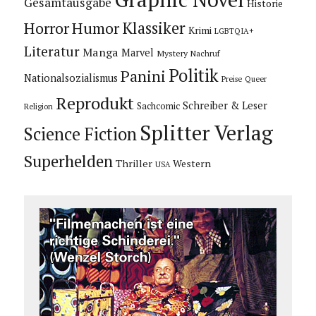
Gesamtausgabe
Historie
Horror
Humor
Klassiker
Krimi
LGBTQIA+
Literatur
Manga
Marvel
Mystery
Nachruf
Politik
Panini
Nationalsozialismus
Preise
Queer
Reprodukt
Schreiber & Leser
Sachcomic
Religion
Splitter Verlag
Science Fiction
Superhelden
Thriller
Western
USA