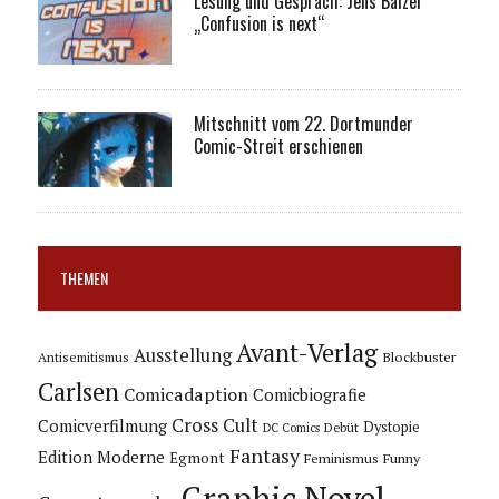
Lesung und Gespräch: Jens Balzer
„Confusion is next“
Mitschnitt vom 22. Dortmunder
Comic-Streit erschienen
THEMEN
Avant-Verlag
Ausstellung
Blockbuster
Antisemitismus
Carlsen
Comicadaption
Comicbiografie
Cross Cult
Comicverfilmung
Dystopie
Debüt
DC Comics
Fantasy
Edition Moderne
Egmont
Feminismus
Funny
Graphic Novel