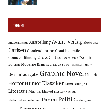
THEMEN
Avant-Verlag
Ausstellung
Blockbuster
Antisemitismus
Carlsen
Comicadaption
Comicbiografie
Cross Cult
Comicverfilmung
Dystopie
Debüt
DC Comics
Fantasy
Edition Moderne
Egmont
Feminismus
Funny
Graphic Novel
Gesamtausgabe
Historie
Horror
Humor
Klassiker
Krimi
LGBTQIA+
Literatur
Manga
Marvel
Mystery
Nachruf
Politik
Panini
Nationalsozialismus
Preise
Queer
Reprodukt