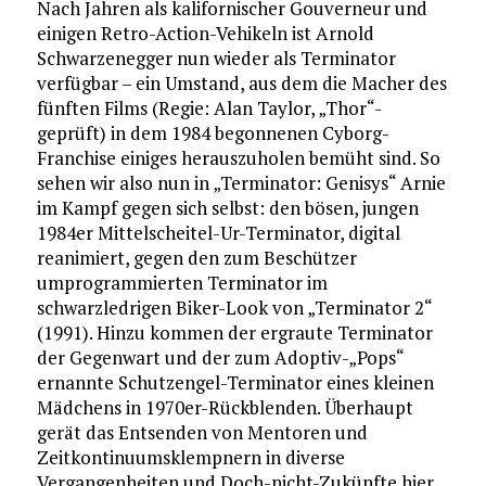
Nach Jahren als kalifornischer Gouverneur und
einigen Retro-Action-Vehikeln ist Arnold
Schwarzenegger nun wieder als Terminator
verfügbar – ein Umstand, aus dem die Macher des
fünften Films (Regie: Alan Taylor, „Thor“-
geprüft) in dem 1984 begonnenen Cyborg-
Franchise einiges herauszuholen bemüht sind. So
sehen wir also nun in „Terminator: Genisys“ Arnie
im Kampf gegen sich selbst: den bösen, jungen
1984er Mittelscheitel-Ur-Terminator, digital
reanimiert, gegen den zum Beschützer
umprogrammierten Terminator im
schwarzledrigen Biker-Look von „Terminator 2“
(1991). Hinzu kommen der ergraute Terminator
der Gegenwart und der zum Adoptiv-„Pops“
ernannte Schutzengel-Terminator eines kleinen
Mädchens in 1970er-Rückblenden. Überhaupt
gerät das Entsenden von Mentoren und
Zeitkontinuumsklempnern in diverse
Vergangenheiten und Doch-nicht-Zukünfte hier