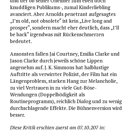
und der ob seiner Oneliner zum eben doch
knuddligen Publikums-, zumal Kinderliebling
avanciert. Aber Arnolds penetrant aufgesagtes
„I’m old, not obsolete“ ist kein „Live long and
prosper“, sondern macht eher deutlich, dass „I’ll
be back“ irgendwas mit Rückenschmerzen
bedeutet.
Ansonsten fallen Jai Courtney, Emilia Clarke und
Jason Clarke durch jeweils schöne Lippen
angenehm auf. J. K. Simmons hat halblustige
Auftritte als verwirrter Polizist, der Film hat ein
Längenproblem, starken Hang zur Melancholie,
zu viel Vertrauen in zu viele Gut-Böse-
Wendungen (Doppelbödigkeit als
Routineprogramm), reichlich Dialog und zu wenig
durchschlagende Effekte. Die Bühnenversion wird
besser.
Diese Kritik erschien zuerst am 07.10.207 in: