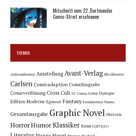
Mitschnitt vom 22. Dortmunder
Comic-Streit erschienen
THEMEN
Avant-Verlag
Ausstellung
Blockbuster
Antisemitismus
Carlsen
Comicadaption
Comicbiografie
Cross Cult
Comicverfilmung
Dystopie
Debüt
DC Comics
Fantasy
Edition Moderne
Egmont
Feminismus
Funny
Graphic Novel
Gesamtausgabe
Historie
Horror
Humor
Klassiker
Krimi
LGBTQIA+
Literatur
Manga
Marvel
Mystery
Nachruf