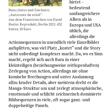
bietet –
bedeutend
Baru (Autor und Zeichner):
umfangreichere
„Autoroute du soleil“.
Alben als in
Aus dem Französischen von David
Basler. Reprodukt, Berlin 2021. 432
Europa und USA
Seiten. 20 Euro
üblich, die
allerdings die
Actionsequenzen in unendlich viele Einzelbilder
aufsplitten, was viel Platz „kostet“ und die Story
nicht unbedingt komplexer macht. Da, wo es Sinn
macht, ergeht sich auch Baru in einer
kleinteiligen (beziehungsweise zeitlupenhaften)
Zerlegung von Action, allerdings nie ohne
komische Brechungen und unter Auslassung
allzu kruder Details, aber meistens dreht er die
Manga-Struktur um und zerlegt atmosphärische,
emotionale und schlicht zeichnerisch dominierte
Bildsequenzen in viele, oft sogar ganz- und
doppelseitige Panels.