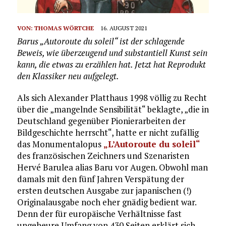
VON:
THOMAS WÖRTCHE
16. AUGUST 2021
Barus „Autoroute du soleil“ ist der schlagende
Beweis, wie überzeugend und substantiell Kunst sein
kann, die etwas zu erzählen hat. Jetzt hat Reprodukt
den Klassiker neu aufgelegt.
Als sich Alexander Platthaus 1998 völlig zu Recht
über die „mangelnde Sensibilität“ beklagte, „die in
Deutschland gegenüber Pionierarbeiten der
Bildgeschichte herrscht“, hatte er nicht zufällig
das Monumentalopus
„L’Autoroute du soleil“
des französischen Zeichners und Szenaristen
Hervé Barulea alias Baru vor Augen. Obwohl man
damals mit den fünf Jahren Verspätung der
ersten deutschen Ausgabe zur japanischen (!)
Originalausgabe noch eher gnädig bedient war.
Denn der für europäische Verhältnisse fast
ungeheure Umfang von 430 Seiten erklärt sich