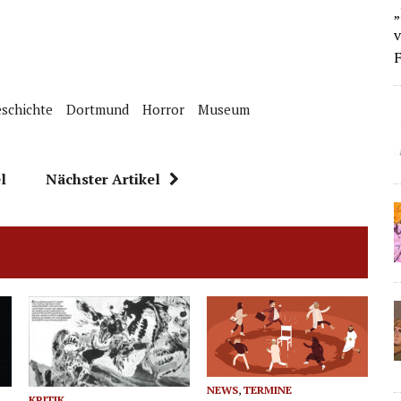
„
v
F
schichte
Dortmund
Horror
Museum
l
Nächster Artikel
NEWS
,
TERMINE
KRITIK