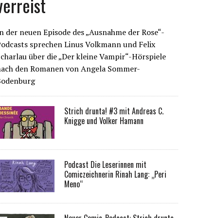
verreist
n der neuen Episode des „Ausnahme der Rose“-
Podcasts sprechen Linus Volkmann und Felix
charlau über die „Der kleine Vampir“-Hörspiele
nach den Romanen von Angela Sommer-
Bodenburg
Strich drunta! #3 mit Andreas C.
Knigge und Volker Hamann
Podcast Die Leserinnen mit
Comiczeichnerin Rinah Lang: „Peri
Meno“
Neuer Comic-Podcast: Strich drunta