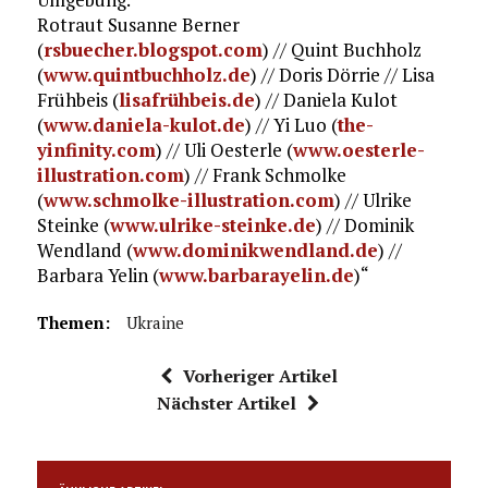
Rotraut Susanne Berner
(
rsbuecher.blogspot.com
) // Quint Buchholz
(
www.quintbuchholz.de
) // Doris Dörrie // Lisa
Frühbeis (
lisafrühbeis.de
) // Daniela Kulot
(
www.daniela-kulot.de
) // Yi Luo (
the-
yinfinity.com
) // Uli Oesterle (
www.oesterle-
illustration.com
) // Frank Schmolke
(
www.schmolke-illustration.com
) // Ulrike
Steinke (
www.ulrike-steinke.de
) // Dominik
Wendland (
www.dominikwendland.de
) //
Barbara Yelin (
www.barbarayelin.de
)“
Themen:
Ukraine
Vorheriger Artikel
Nächster Artikel