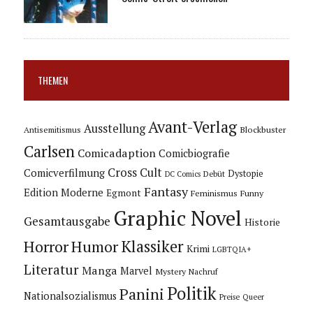
THEMEN
Avant-Verlag
Ausstellung
Blockbuster
Antisemitismus
Carlsen
Comicadaption
Comicbiografie
Cross Cult
Comicverfilmung
Dystopie
Debüt
DC Comics
Fantasy
Edition Moderne
Egmont
Feminismus
Funny
Graphic Novel
Gesamtausgabe
Historie
Horror
Humor
Klassiker
Krimi
LGBTQIA+
Literatur
Manga
Marvel
Mystery
Nachruf
Politik
Panini
Nationalsozialismus
Preise
Queer