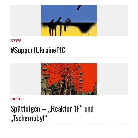
NEWS
#SupportUkrainePIC
KRITIK
Spätfolgen – „Reaktor 1F“ und
„Tschernobyl“