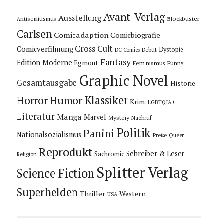
Avant-Verlag
Ausstellung
Blockbuster
Antisemitismus
Carlsen
Comicadaption
Comicbiografie
Cross Cult
Comicverfilmung
Dystopie
Debüt
DC Comics
Fantasy
Edition Moderne
Egmont
Feminismus
Funny
Graphic Novel
Gesamtausgabe
Historie
Horror
Humor
Klassiker
Krimi
LGBTQIA+
Literatur
Manga
Marvel
Mystery
Nachruf
Politik
Panini
Nationalsozialismus
Preise
Queer
Reprodukt
Schreiber & Leser
Sachcomic
Religion
Splitter Verlag
Science Fiction
Superhelden
Thriller
Western
USA