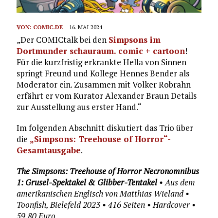
VON:
COMIC.DE
16. MAI 2024
„Der COMICtalk bei den
Simpsons im
Dortmunder schauraum. comic + cartoon
!
Für die kurzfristig erkrankte Hella von Sinnen
springt Freund und Kollege Hennes Bender als
Moderator ein. Zusammen mit Volker Robrahn
erfährt er vom Kurator Alexander Braun Details
zur Ausstellung aus erster Hand.“
Im folgenden Abschnitt diskutiert das Trio über
die
„Simpsons: Treehouse of Horror“-
Gesamtausgabe
.
The Simpsons: Treehouse of Horror Necronomnibus
1: Grusel-Spektakel & Glibber-Tentakel
• Aus dem
amerikanischen Englisch von Matthias Wieland •
Toonfish, Bielefeld 2023 • 416 Seiten • Hardcover •
59,80 Euro