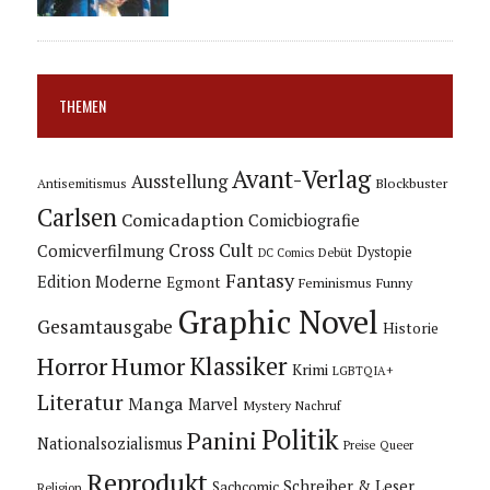
THEMEN
Avant-Verlag
Ausstellung
Blockbuster
Antisemitismus
Carlsen
Comicadaption
Comicbiografie
Cross Cult
Comicverfilmung
Dystopie
Debüt
DC Comics
Fantasy
Edition Moderne
Egmont
Feminismus
Funny
Graphic Novel
Gesamtausgabe
Historie
Horror
Humor
Klassiker
Krimi
LGBTQIA+
Literatur
Manga
Marvel
Mystery
Nachruf
Politik
Panini
Nationalsozialismus
Preise
Queer
Reprodukt
Schreiber & Leser
Sachcomic
Religion