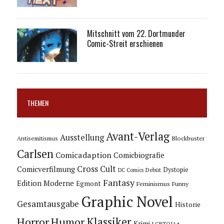
Mitschnitt vom 22. Dortmunder
Comic-Streit erschienen
THEMEN
Avant-Verlag
Ausstellung
Blockbuster
Antisemitismus
Carlsen
Comicadaption
Comicbiografie
Cross Cult
Comicverfilmung
Dystopie
Debüt
DC Comics
Fantasy
Edition Moderne
Egmont
Feminismus
Funny
Graphic Novel
Gesamtausgabe
Historie
Horror
Humor
Klassiker
Krimi