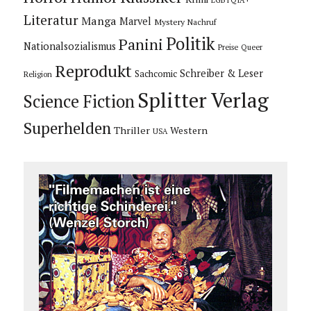
LGBTQIA+
Literatur
Manga
Marvel
Mystery
Nachruf
Politik
Panini
Nationalsozialismus
Preise
Queer
Reprodukt
Schreiber & Leser
Sachcomic
Religion
Splitter Verlag
Science Fiction
Superhelden
Thriller
Western
USA