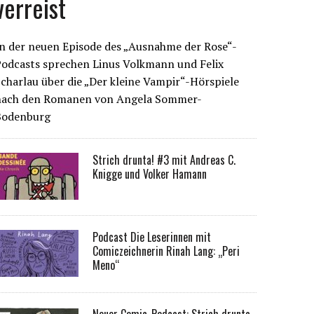
verreist
n der neuen Episode des „Ausnahme der Rose“-
Podcasts sprechen Linus Volkmann und Felix
charlau über die „Der kleine Vampir“-Hörspiele
nach den Romanen von Angela Sommer-
Bodenburg
Strich drunta! #3 mit Andreas C.
Knigge und Volker Hamann
Podcast Die Leserinnen mit
Comiczeichnerin Rinah Lang: „Peri
Meno“
Neuer Comic-Podcast: Strich drunta