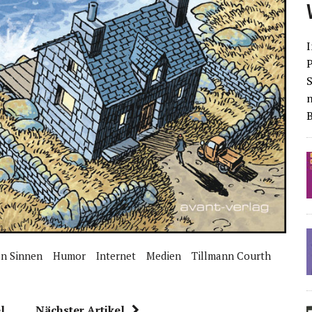
I
S
on Sinnen
Humor
Internet
Medien
Tillmann Courth
l
Nächster Artikel