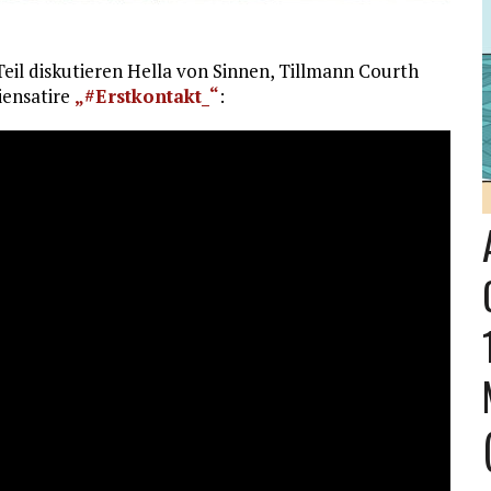
Teil diskutieren Hella von Sinnen, Tillmann Courth
ensatire
„#Erstkontakt_“
: