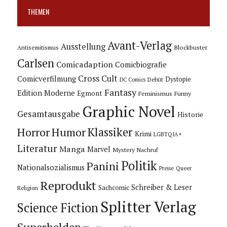
THEMEN
Avant-Verlag
Ausstellung
Blockbuster
Antisemitismus
Carlsen
Comicadaption
Comicbiografie
Cross Cult
Comicverfilmung
Dystopie
Debüt
DC Comics
Fantasy
Edition Moderne
Egmont
Feminismus
Funny
Graphic Novel
Gesamtausgabe
Historie
Horror
Humor
Klassiker
Krimi
LGBTQIA+
Literatur
Manga
Marvel
Mystery
Nachruf
Politik
Panini
Nationalsozialismus
Preise
Queer
Reprodukt
Schreiber & Leser
Sachcomic
Religion
Splitter Verlag
Science Fiction