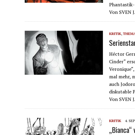
Phantastik
Von SVEN
KRITIK
,
THEM
Serienstar
Héctor Ger
Cinder“ ers
Veronique“,
mal mehr, m
auch Jodoro
diskutable 
Von SVEN
KRITIK
4. SE
„Bianca“ 