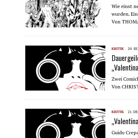
Wie einst n
wurden. Ein
Von THOM
KRITIK
20. S
Dauergeil
„Valentin
Zwei Comick
Von CHRIS
KRITIK
21. D
„Valentin
Guido Crepa