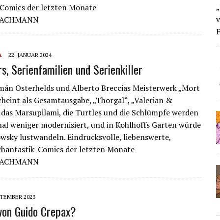
„
-Comics der letzten Monate
v
 JACHMANN
F
A
22. JANUAR 2024
s, Serienfamilien und Serienkiller
mán Osterhelds und Alberto Breccias Meisterwerk „Mort
cheint als Gesamtausgabe, „Thorgal“, „Valerian &
 das Marsupilami, die Turtles und die Schlümpfe werden
al weniger modernisiert, und in Kohlhoffs Garten würde
wsky lustwandeln. Eindrucksvolle, liebenswerte,
Phantastik-Comics der letzten Monate
 JACHMANN
PTEMBER 2023
von Guido Crepax?