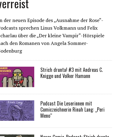
verreist
n der neuen Episode des „Ausnahme der Rose“-
Podcasts sprechen Linus Volkmann und Felix
charlau über die „Der kleine Vampir“-Hörspiele
nach den Romanen von Angela Sommer-
Bodenburg
Strich drunta! #3 mit Andreas C.
Knigge und Volker Hamann
Podcast Die Leserinnen mit
Comiczeichnerin Rinah Lang: „Peri
Meno“
Neuer Comic-Podcast: Strich drunta