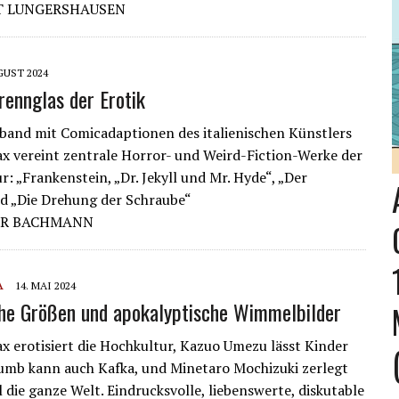
T LUNGERSHAUSEN
GUST 2024
ennglas der Erotik
and mit Comicadaptionen des italienischen Künstlers
x vereint zentrale Horror- und Weird-Fiction-Werke der
r: „Frankenstein, „Dr. Jekyll und Mr. Hyde“, „Der
d „Die Drehung der Schraube“
ER BACHMANN
A
14. MAI 2024
che Größen und apokalyptische Wimmelbilder
x erotisiert die Hochkultur, Kazuo Umezu lässt Kinder
umb kann auch Kafka, und Minetaro Mochizuki zerlegt
 die ganze Welt. Eindrucksvolle, liebenswerte, diskutable