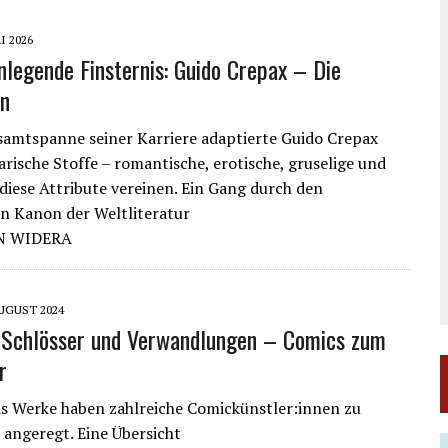
I 2026
enlegende Finsternis: Guido Crepax – Die
en
samtspanne seiner Karriere adaptierte Guido Crepax
rarische Stoffe – romantische, erotische, gruselige und
l diese Attribute vereinen. Ein Gang durch den
n Kanon der Weltliteratur
N WIDERA
AUGUST 2024
 Schlösser und Verwandlungen – Comics zum
r
s Werke haben zahlreiche Comickünstler:innen zu
angeregt. Eine Übersicht