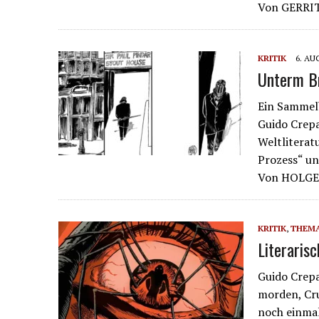
Von GERRI
KRITIK
6. AU
Unterm Br
Ein Sammelb
Guido Crepa
Weltliteratu
Prozess“ un
Von HOLG
KRITIK
,
THEM
Literaris
Guido Crepa
morden, Cr
noch einmal