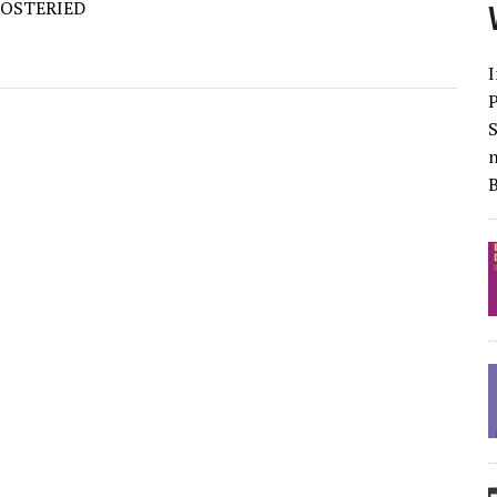
 OSTERIED
I
S