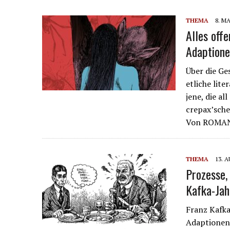
THEMA
8. MA
Alles off
Adaption
Über die Ge
etliche lite
jene, die al
crepax’sche
Von ROMA
THEMA
13. 
Prozesse,
Kafka-Jah
Franz Kafka
Adaptionen 