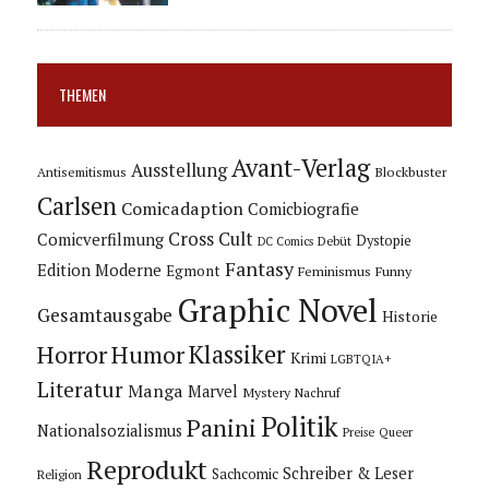
THEMEN
Avant-Verlag
Ausstellung
Blockbuster
Antisemitismus
Carlsen
Comicadaption
Comicbiografie
Cross Cult
Comicverfilmung
Dystopie
Debüt
DC Comics
Fantasy
Edition Moderne
Egmont
Feminismus
Funny
Graphic Novel
Gesamtausgabe
Historie
Horror
Humor
Klassiker
Krimi
LGBTQIA+
Literatur
Manga
Marvel
Mystery
Nachruf
Politik
Panini
Nationalsozialismus
Preise
Queer
Reprodukt
Schreiber & Leser
Sachcomic
Religion