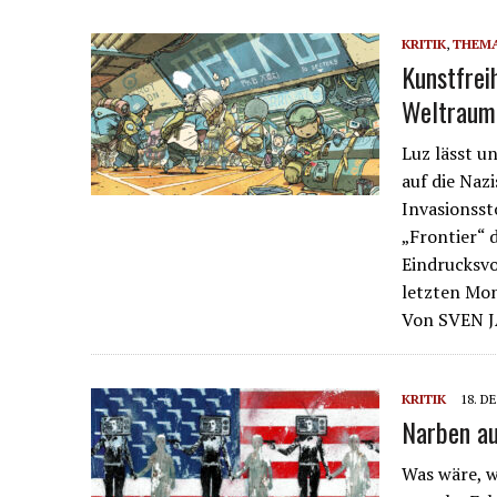
KRITIK
,
THEM
Kunstfrei
Weltraum
Luz lässt u
auf die Naz
Invasionsst
„Frontier“ 
Eindrucksvo
letzten Mo
Von SVEN
KRITIK
18. D
Narben au
Was wäre, w