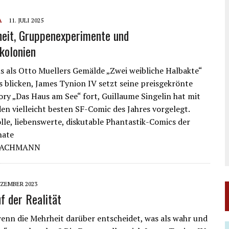
A
11. JULI 2025
heit, Gruppenexperimente und
kolonien
ns als Otto Muellers Gemälde „Zwei weibliche Halbakte“
is blicken, James Tynion IV setzt seine preisgekrönte
ory „Das Haus am See“ fort, Guillaume Singelin hat mit
den vielleicht besten SF-Comic des Jahres vorgelegt.
lle, liebenswerte, diskutable Phantastik-Comics der
nate
 JACHMANN
EZEMBER 2023
f der Realität
enn die Mehrheit darüber entscheidet, was als wahr und