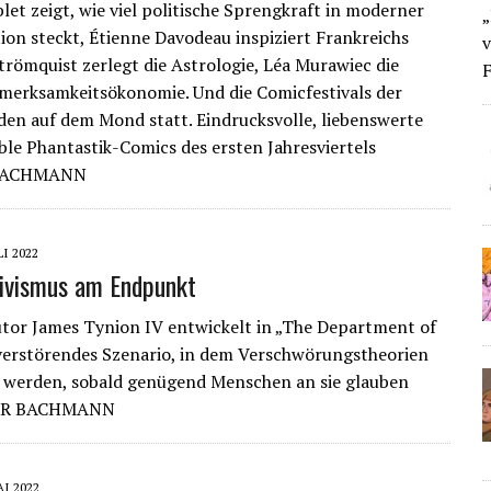
let zeigt, wie viel politische Sprengkraft in moderner
„
tion steckt, Étienne Davodeau inspiziert Frankreichs
v
Strömquist zerlegt die Astrologie, Léa Murawiec die
F
fmerksamkeitsökonomie. Und die Comicfestivals der
den auf dem Mond statt. Eindrucksvolle, liebenswerte
ble Phantastik-Comics des ersten Jahresviertels
 JACHMANN
LI 2022
ivismus am Endpunkt
or James Tynion IV entwickelt in „The Department of
verstörendes Szenario, in dem Verschwörungstheorien
t werden, sobald genügend Menschen an sie glauben
ER BACHMANN
AI 2022