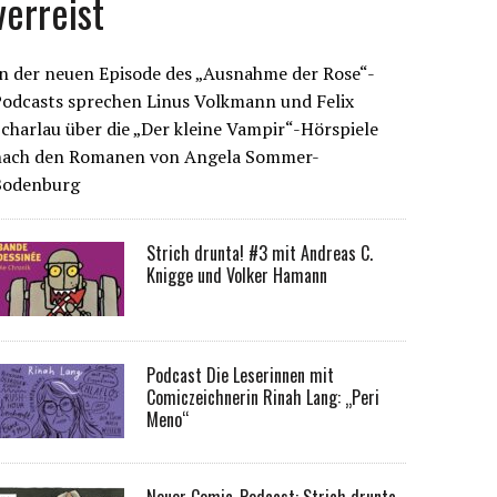
verreist
n der neuen Episode des „Ausnahme der Rose“-
Podcasts sprechen Linus Volkmann und Felix
charlau über die „Der kleine Vampir“-Hörspiele
nach den Romanen von Angela Sommer-
Bodenburg
Strich drunta! #3 mit Andreas C.
Knigge und Volker Hamann
Podcast Die Leserinnen mit
Comiczeichnerin Rinah Lang: „Peri
Meno“
Neuer Comic-Podcast: Strich drunta