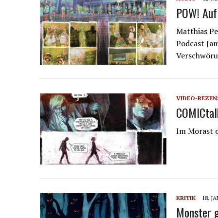
POW! Auf 
Matthias P
Podcast Ja
Verschwöru
VIDEO-REZEN
COMICtalk
Im Morast 
KRITIK
18. J
Monster g