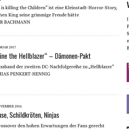
s killing the Children“ ist eine Kleinstadt-Horror-Story,
hen King seine grimmige Freude hätte
I
ER BACHMANN
S
ANUAR 2017
ine the Hellblazer“ – Dämonen-Pakt
ssband der zweiten DC-Nachfolgereihe zu „Hellblazer“
HIAS PENKERT-HENNIG
OVEMBER 2016
se, Schildkröten, Ninjas
rossover den hohen Erwartungen der Fans gerecht