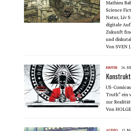
Mathieu Bab
Science Fic
Natur, Liv 
digitale Au
Zukunft fin
und diskuta
Von SVEN
KRITIK
26. JU
Konstrukt
US-Comicaut
Truth“ ein 
zur Realitä
Von HOLG
AUDIO
12. M