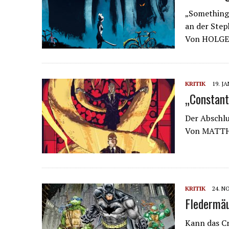
„Something i
an der Step
Von HOLG
KRITIK
19. J
„Constant
Der Abschlu
Von MATT
KRITIK
24. N
Fledermäu
Kann das C