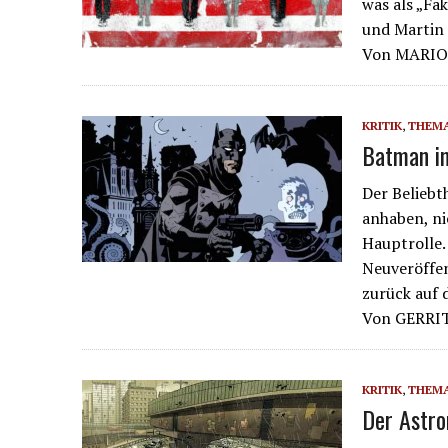
was als „Fak
und Martin
Von MARIO
KRITIK
,
THEM
Batman im
Der Beliebt
anhaben, ni
Hauptrolle.
Neuveröffent
zurück auf 
Von GERRI
KRITIK
,
THEM
Der Astro