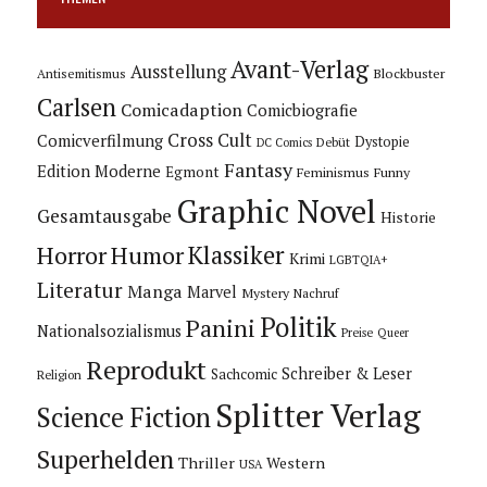
Avant-Verlag
Ausstellung
Blockbuster
Antisemitismus
Carlsen
Comicadaption
Comicbiografie
Cross Cult
Comicverfilmung
Dystopie
Debüt
DC Comics
Fantasy
Edition Moderne
Egmont
Feminismus
Funny
Graphic Novel
Gesamtausgabe
Historie
Horror
Humor
Klassiker
Krimi
LGBTQIA+
Literatur
Manga
Marvel
Mystery
Nachruf
Politik
Panini
Nationalsozialismus
Preise
Queer
Reprodukt
Schreiber & Leser
Sachcomic
Religion
Splitter Verlag
Science Fiction
Superhelden
Thriller
Western
USA