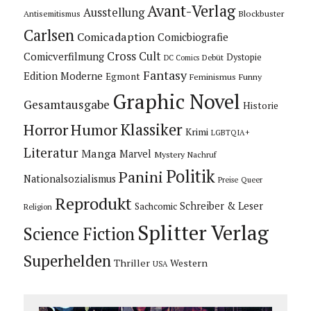
Avant-Verlag
Ausstellung
Blockbuster
Antisemitismus
Carlsen
Comicadaption
Comicbiografie
Cross Cult
Comicverfilmung
Dystopie
Debüt
DC Comics
Fantasy
Edition Moderne
Egmont
Feminismus
Funny
Graphic Novel
Gesamtausgabe
Historie
Horror
Humor
Klassiker
Krimi
LGBTQIA+
Literatur
Manga
Marvel
Mystery
Nachruf
Politik
Panini
Nationalsozialismus
Preise
Queer
Reprodukt
Schreiber & Leser
Sachcomic
Religion
Splitter Verlag
Science Fiction
Superhelden
Thriller
Western
USA