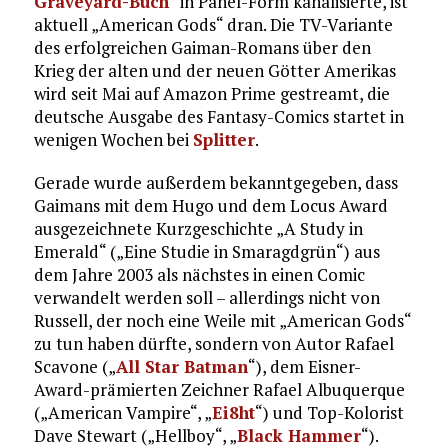
Graveyard-Buch
“ in Panel-Form kanalisierte, ist
aktuell „American Gods“ dran. Die TV-Variante
des erfolgreichen Gaiman-Romans über den
Krieg der alten und der neuen Götter Amerikas
wird seit Mai auf Amazon Prime gestreamt, die
deutsche Ausgabe des Fantasy-Comics startet in
wenigen Wochen bei
Splitter
.
Gerade wurde außerdem bekanntgegeben, dass
Gaimans mit dem Hugo und dem Locus Award
ausgezeichnete Kurzgeschichte „A Study in
Emerald“ („Eine Studie in Smaragdgrün“) aus
dem Jahre 2003 als nächstes in einen Comic
verwandelt werden soll – allerdings nicht von
Russell, der noch eine Weile mit „American Gods“
zu tun haben dürfte, sondern von Autor Rafael
Scavone („
All Star Batman
“), dem Eisner-
Award-prämierten Zeichner Rafael Albuquerque
(„American Vampire“, „
Ei8ht
“) und Top-Kolorist
Dave Stewart („Hellboy“, „
Black Hammer
“).