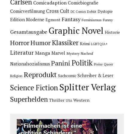
Carlsen
Comicadaption
Comicbiografie
Cross Cult
Comicverfilmung
Dystopie
Debüt
DC Comics
Fantasy
Edition Moderne
Egmont
Feminismus
Funny
Graphic Novel
Gesamtausgabe
Historie
Horror
Humor
Klassiker
Krimi
LGBTQIA+
Literatur
Manga
Marvel
Mystery
Nachruf
Politik
Panini
Nationalsozialismus
Preise
Queer
Reprodukt
Schreiber & Leser
Sachcomic
Religion
Splitter Verlag
Science Fiction
Superhelden
Thriller
Western
USA