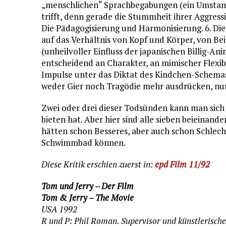
„menschlichen“ Sprachbegabungen (ein Umstand
trifft, denn gerade die Stummheit ihrer Aggress
Die Pädagogisierung und Harmonisierung. 6. Die
auf das Verhältnis von Kopf und Körper, von B
(unheilvoller Einfluss der japanischen Billig-An
entscheidend an Charakter, an mimischer Flexib
Impulse unter das Diktat des Kindchen-Schema
weder Gier noch Tragödie mehr ausdrücken, nur
Zwei oder drei dieser Todsünden kann man sich 
bieten hat. Aber hier sind alle sieben beieinander
hätten schon Besseres, aber auch schon Schlecht
Schwimmbad können.
Diese Kritik erschien zuerst in:
epd Film 11/92
Tom und Jerry – Der Film
Tom & Jerry – The Movie
USA 1992
R und P: Phil Roman. Supervisor und künstlerisch