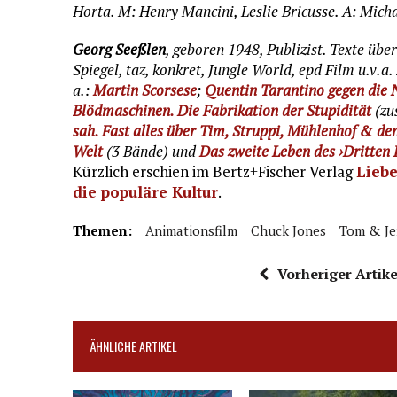
Horta. M: Henry Mancini, Leslie Bricusse. A: Micha
Georg Seeßlen
, geboren 1948, Publizist. Texte über
Spiegel, taz, konkret, Jungle World, epd Film u.v.a
a.:
Martin Scorsese
;
Quentin Tarantino gegen di
Blödmaschinen. Die Fabrikation der Stupidität
(zu
sah. Fast alles über Tim, Struppi, Mühlenhof & de
Welt
(3 Bände) und
Das zweite Leben des ›Dritten 
Kürzlich erschien im Bertz+Fischer Verlag
Liebe
die populäre Kultur
.
Themen:
Animationsfilm
Chuck Jones
Tom & Je
Vorheriger Artike
ÄHNLICHE ARTIKEL