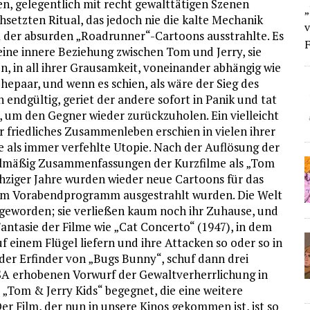
en, gelegentlich mit recht gewalttätigen Szenen
„
hsetzten Ritual, das jedoch nie die kalte Mechanik
v
 der absurden „Roadrunner“-Cartoons ausstrahlte. Es
F
eine innere Beziehung zwischen Tom und Jerry, sie
n, in all ihrer Grausamkeit, voneinander abhängig wie
Ehepaar, und wenn es schien, als wäre der Sieg des
n endgültig, geriet der andere sofort in Panik und tat
s, um den Gegner wieder zurückzuholen. Ein vielleicht
r friedliches Zusammenleben erschien in vielen ihrer
e als immer verfehlte Utopie. Nach der Auflösung der
lmäßig Zusammenfassungen der Kurzfilme als „Tom
sechziger Jahre wurden wieder neue Cartoons für das
d im Vorabendprogramm ausgestrahlt wurden. Die Welt
 geworden; sie verließen kaum noch ihr Zuhause, und
antasie der Filme wie „Cat Concerto“ (1947), in dem
 einem Flügel liefern und ihre Attacken so oder so in
 der Erfinder von „Bugs Bunny“, schuf dann drei
USA erhobenen Vorwurf der Gewaltverherrlichung in
r „Tom & Jerry Kids“ begegnet, die eine weitere
er Film, der nun in unsere Kinos gekommen ist, ist so