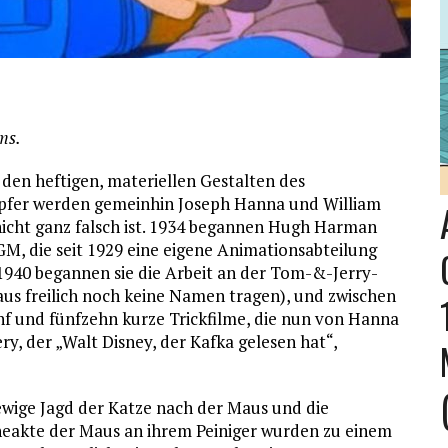
ms.
 den heftigen, materiellen Gestalten des
höpfer werden gemeinhin Joseph Hanna und William
 nicht ganz falsch ist. 1934 begannen Hugh Harman
MGM, die seit 1929 eine eigene Animationsabteilung
1940 begannen sie die Arbeit an der Tom-&-Jerry-
aus freilich noch keine Namen tragen), und zwischen
nf und fünfzehn kurze Trickfilme, die nun von Hanna
y, der „Walt Disney, der Kafka gelesen hat“,
ewige Jagd der Katze nach der Maus und die
eakte der Maus an ihrem Peiniger wurden zu einem