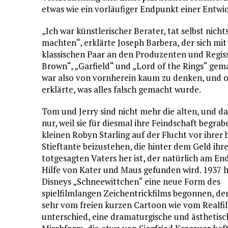
etwas wie ein vorläufiger Endpunkt einer Entwi
„Ich war künstlerischer Berater, tat selbst nich
machten“, erklärte Joseph Barbera, der sich mit
klassischen Paar an den Produzenten und Regis
Brown“, „Garfield“ und „Lord of the Rings“ gema
war also von vornherein kaum zu denken, und o
erklärte, was alles falsch gemacht wurde.
Tom und Jerry sind nicht mehr die alten, und da
nur, weil sie für diesmal ihre Feindschaft begra
kleinen Robyn Starling auf der Flucht vor ihrer
Stieftante beizustehen, die hinter dem Geld ihr
totgesagten Vaters her ist, der natürlich am En
Hilfe von Kater und Maus gefunden wird. 1937 
Disneys „Schneewittchen“ eine neue Form des
spielfilmlangen Zeichentrickfilms begonnen, der
sehr vom freien kurzen Cartoon wie vom Realfi
unterschied, eine dramaturgische und ästhetisc