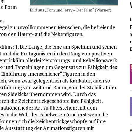
ig
eue Form
Bild aus „Tom und Jerry – Der Film“ (Warner)
e
I
es
 Regel zu unvollkommenen Menschen, die befreiende
von den Haupt- auf die Nebenfiguren.
S
ilms: 1. Die Länge, die eine am Spielfilm und seinen
 und die Protagonisten in den Rang von positiven
trickfilm allerlei Zerstörungs- und Rebellionswerk
k- und Tanzeinlagen (im Gegensatz zur Fähigkeit des
e Einführung „menschlicher“ Figuren in den
h, wenn zwar gelegentlich als Karikatur, auch so
Erfahrung von Zeit und Raum, von der Stabilität der
ten Sidekicks übernommen wird. Durch das
ren die Zeichentrickgeschöpfe ihre Fähigkeit,
ationen jeder Art zu überstehen; mit dem
 in die Welt der Fabelwesen (und erst wenn die
 können sich die Zeichentrickgeschöpfe auf ihre
Die Ausstattung der Animationsfiguren mit