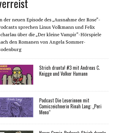
verreist
n der neuen Episode des „Ausnahme der Rose“-
Podcasts sprechen Linus Volkmann und Felix
charlau über die „Der kleine Vampir“-Hörspiele
nach den Romanen von Angela Sommer-
Bodenburg
Strich drunta! #3 mit Andreas C.
Knigge und Volker Hamann
Podcast Die Leserinnen mit
Comiczeichnerin Rinah Lang: „Peri
Meno“
Neuer Comic-Podcast: Strich drunta