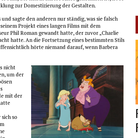
cklung zur Domestizierung der Gestalten.
ts und sagte den anderen nur ständig, was sie falsch
 seinem Projekt eines langen Films mit dem
seur Phil Roman gewandt hatte, der zuvor „Charlie
cht hatte. An die Fortsetzung eines bestimmten Stils
ffensichtlich hörte niemand darauf, wenn Barbera
s nicht
ben, um der
 bösen
es
de mit der
hatte
 sich so
lm
he