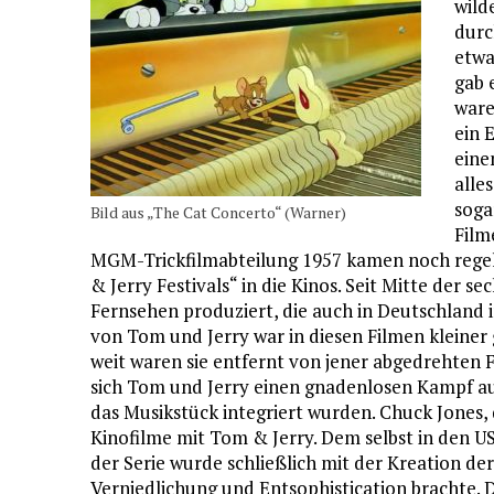
wild
durc
etwa
gab 
ware
ein 
eine
alle
soga
Bild aus „The Cat Concerto“ (Warner)
Film
MGM-Trickfilmabteilung 1957 kamen noch rege
& Jerry Festivals“ in die Kinos. Seit Mitte der 
Fernsehen produziert, die auch in Deutschlan
von Tom und Jerry war in diesen Filmen kleiner
weit waren sie entfernt von jener abgedrehten F
sich Tom und Jerry einen gnadenlosen Kampf auf
das Musikstück integriert wurden. Chuck Jones,
Kinofilme mit Tom & Jerry. Dem selbst in den 
der Serie wurde schließlich mit der Kreation de
Verniedlichung und Entsophistication brachte. D