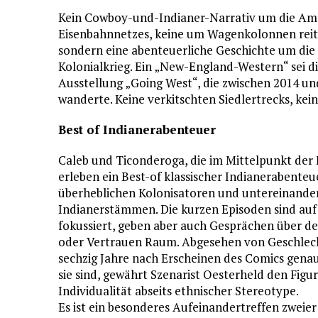
Kein Cowboy-und-Indianer-Narrativ um die Amer
Eisenbahnnetzes, keine um Wagenkolonnen reit
sondern eine abenteuerliche Geschichte um die 
Kolonialkrieg. Ein „New-England-Western“ sei d
Ausstellung „Going West“, die zwischen 2014 
wanderte. Keine verkitschten Siedlertrecks, k
Best of Indianerabenteuer
Caleb und Ticonderoga, die im Mittelpunkt der 
erleben ein Best-of klassischer Indianerabenteu
überheblichen Kolonisatoren und untereinande
Indianerstämmen. Die kurzen Episoden sind auf
fokussiert, geben aber auch Gesprächen über d
oder Vertrauen Raum. Abgesehen von Geschlech
sechzig Jahre nach Erscheinen des Comics genau
sie sind, gewährt Szenarist Oesterheld den Figu
Individualität abseits ethnischer Stereotype.
Es ist ein besonderes Aufeinandertreffen zwei