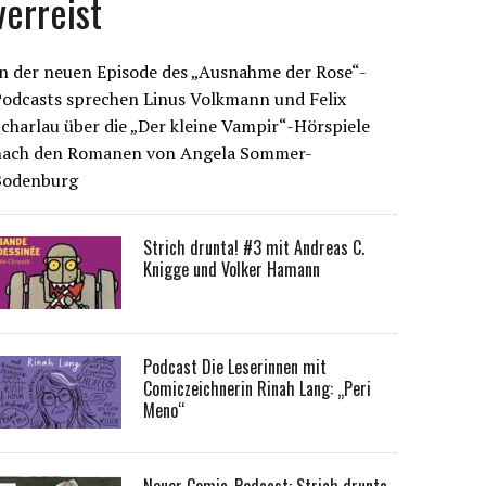
verreist
n der neuen Episode des „Ausnahme der Rose“-
Podcasts sprechen Linus Volkmann und Felix
charlau über die „Der kleine Vampir“-Hörspiele
nach den Romanen von Angela Sommer-
Bodenburg
Strich drunta! #3 mit Andreas C.
Knigge und Volker Hamann
Podcast Die Leserinnen mit
Comiczeichnerin Rinah Lang: „Peri
Meno“
Neuer Comic-Podcast: Strich drunta