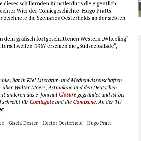
e dieses schillernden Künstlerduos die eigentlich
lechter Witz der Comicgeschichte: Hugo Pratts
r zeichnete die Szenarios Oesterhelds ab der siebten
an dem grafisch fortgeschrittenen Western „Wheeling“
eiterschweifen. 1967 erschien die „Südseeballade“,
mbke, hat in Kiel Literatur- und Medienwissenschaften
r über Walter Moers, Actionkino und den Deutschen
it anderen das e-Journal
Closure
gegründet und ist bis
 schreibt für
Comicgate
und die
Comixene
. An der TU
ng.
be
Gisela Dester
Hector Oesterheld
Hugo Pratt