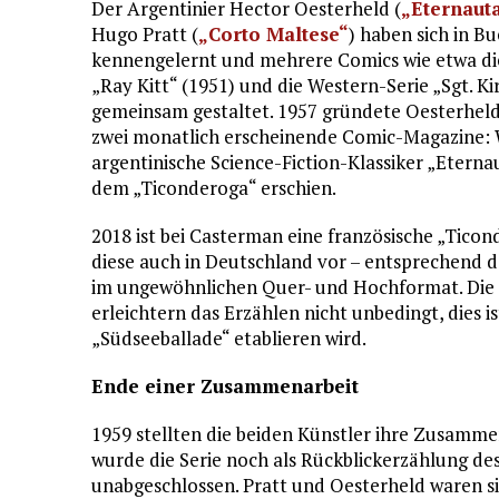
Der Argentinier Hector Oesterheld (
„Eternaut
Hugo Pratt (
„Corto Maltese“
) haben sich in B
kennengelernt und mehrere Comics wie etwa di
„Ray Kitt“ (1951) und die Western-Serie „Sgt. Ki
gemeinsam gestaltet. 1957 gründete Oesterhel
zwei monatlich erscheinende Comic-Magazine: 
argentinische Science-Fiction-Klassiker „Eterna
dem „Ticonderoga“ erschien.
2018 ist bei Casterman eine französische „Tico
diese auch in Deutschland vor – entsprechend de
im ungewöhnlichen Quer- und Hochformat. Die k
erleichtern das Erzählen nicht unbedingt, dies i
„Südseeballade“ etablieren wird.
Ende einer Zusammenarbeit
1959 stellten die beiden Künstler ihre Zusamme
wurde die Serie noch als Rückblickerzählung de
unabgeschlossen. Pratt und Oesterheld waren sic