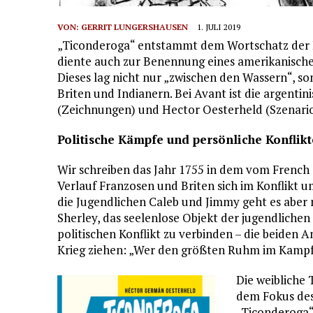
VON:
GERRIT LUNGERSHAUSEN
1. JULI 2019
„Ticonderoga“ entstammt dem Wortschatz der I
diente auch zur Benennung eines amerikanisch
Dieses lag nicht nur „zwischen den Wassern“, 
Briten und Indianern. Bei Avant ist die argenti
(Zeichnungen) und Hector Oesterheld (Szenario
Politische Kämpfe und persönliche Konflikt
Wir schreiben das Jahr 1755 in dem vom French
Verlauf Franzosen und Briten sich im Konflikt 
die Jugendlichen Caleb und Jimmy geht es aber n
Sherley, das seelenlose Objekt der jugendlichen
politischen Konflikt zu verbinden – die beiden
Krieg ziehen: „Wer den größten Ruhm im Kampf
Die weibliche
dem Fokus des
„Ticonderoga“ 