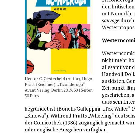
den britische
mit Numokh, 
sauvage
durch 
Westerntopos,
Westerncomi
Westerncomics
nicht mehr ho
allesamt vor 
Handvoll Dolla
Hector G. Oesterheld (Autor), Hugo
auslösten. Ge
Pratt (Zeichner): „Ticonderoga“.
Zeitpunkt läng
Avant Verlag, Berlin 2019. 304 Seiten.
geschrieben, a
50 Euro
dass sein Inte
begründet ist (Bonelli/Galleppini: „Tex Willer“ 1
„Kinowa“). Während Pratts „Wheeling“ deutschs
der Comicothek (1986) zugänglich gemacht wurden,
oder englische Ausgaben verfügbar.