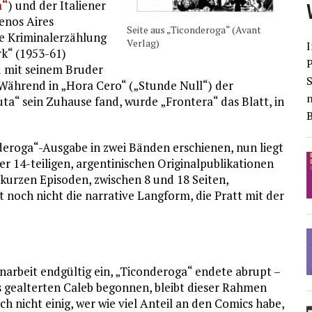
a“
) und der Italiener
uenos Aires
Seite aus „Ticonderoga“ (Avant
e Kriminalerzählung
Verlag)
I
rk“ (1953-61)
d mit seinem Bruder
S
Während in „Hora Cero“ („Stunde Null“) der
uta“ sein Zuhause fand, wurde „Frontera“ das Blatt, in
nderoga“-Ausgabe in zwei Bänden erschienen, nun liegt
r 14-teiligen, argentinischen Originalpublikationen
urzen Episoden, zwischen 8 und 18 Seiten,
st noch nicht die narrative Langform, die Pratt mit der
narbeit endgültig ein, „Ticonderoga“ endete abrupt –
s gealterten Caleb begonnen, bleibt dieser Rahmen
h nicht einig, wer wie viel Anteil an den Comics habe,