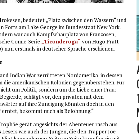
rokesen, bedeutet „Platz zwischen den Wassern“ und
en Forts am Lake George im Bundesstaat New York.
sondern war auch Kampfschauplatz von Franzosen,
nische Comic-Serie
„Ticonderoga“
von Hugo Pratt
) nun erstmals in deutscher Sprache erschienen.
e
 and Indian War zerrütteten Nordamerika, in dessen
um die amerikanischen Kolonien gegenüberstehen. Für
icht um Politik, sondern um die Liebe einer Frau:
 Begierde, schlägt vor, den privaten mit dem
 Anwärter auf ihre Zuneigung könnten doch in den
 erntet, bekommt mich als Belohnung.“
 Trophäe gerät angesichts der Abenteuer rasch aus
 Lesers wie auch der Jungen, die den Trapper Joe
Flint kennenlernen. Seite an Seite kämpfen sie mit