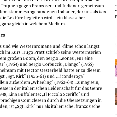
„
n Truppen gegen Franzosen und Indianer, gemeinsam
v
dem stammesungebundenen Indianer, der uns als
bon
F
die Lektüre begleiten wird – ein klassischer
 ganz gleich in welchem Medium.
cs
 sind wie Westernromane und -filme schon längst
ch im Kurs. Hugo Pratt schrieb seine Westernserien
dem großen Boom, den Sergio Leones „Für eine
r“ (1964) und Sergio Corbuccis „Django“ (1965)
meinsam mit Hector Oesterheld hatte er zu diesem
st „Sgt. Kirk“ (1953-61) und „Ticonderoga“
llein außerdem „Wheeling“ (1962-64). Es mag sein,
resse in der italienischen Leidenschaft für das Genre
948, Lina Buffolente: „Il Piccolo Sceriffo“ und
prachigen Comiclesern durch die Übersetzungen in
 ist „Sgt. Kirk“ nur als italienische, französische