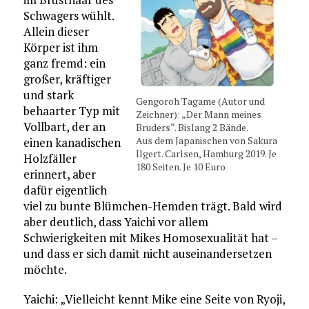
Schwagers wühlt.
Allein dieser
Körper ist ihm
ganz fremd: ein
großer, kräftiger
und stark
Gengoroh Tagame (Autor und
behaarter Typ mit
Zeichner): „Der Mann meines
Vollbart, der an
Bruders“. Bislang 2 Bände.
Aus dem Japanischen von Sakura
einen kanadischen
Ilgert. Carlsen, Hamburg 2019. Je
Holzfäller
180 Seiten. Je 10 Euro
erinnert, aber
dafür eigentlich
viel zu bunte Blümchen-Hemden trägt. Bald wird
aber deutlich, dass Yaichi vor allem
Schwierigkeiten mit Mikes Homosexualität hat –
und dass er sich damit nicht auseinandersetzen
möchte.
Yaichi: „Vielleicht kennt Mike eine Seite von Ryoji,