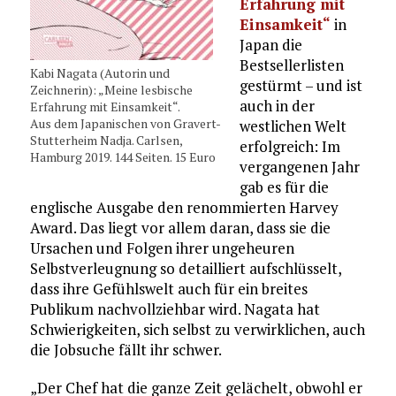
Erfahrung mit
Einsamkeit“
in
Japan die
Bestsellerlisten
Kabi Nagata (Autorin und
gestürmt – und ist
Zeichnerin): „Meine lesbische
auch in der
Erfahrung mit Einsamkeit“.
Aus dem Japanischen von Gravert-
westlichen Welt
Stutterheim Nadja. Carlsen,
erfolgreich: Im
Hamburg 2019. 144 Seiten. 15 Euro
vergangenen Jahr
gab es für die
englische Ausgabe den renommierten Harvey
Award. Das liegt vor allem daran, dass sie die
Ursachen und Folgen ihrer ungeheuren
Selbstverleugnung so detailliert aufschlüsselt,
dass ihre Gefühlswelt auch für ein breites
Publikum nachvollziehbar wird. Nagata hat
Schwierigkeiten, sich selbst zu verwirklichen, auch
die Jobsuche fällt ihr schwer.
„Der Chef hat die ganze Zeit gelächelt, obwohl er