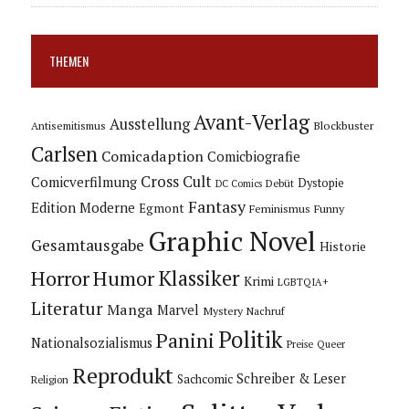
THEMEN
Avant-Verlag
Ausstellung
Blockbuster
Antisemitismus
Carlsen
Comicadaption
Comicbiografie
Cross Cult
Comicverfilmung
Dystopie
Debüt
DC Comics
Fantasy
Edition Moderne
Egmont
Feminismus
Funny
Graphic Novel
Gesamtausgabe
Historie
Horror
Humor
Klassiker
Krimi
LGBTQIA+
Literatur
Manga
Marvel
Mystery
Nachruf
Politik
Panini
Nationalsozialismus
Preise
Queer
Reprodukt
Schreiber & Leser
Sachcomic
Religion