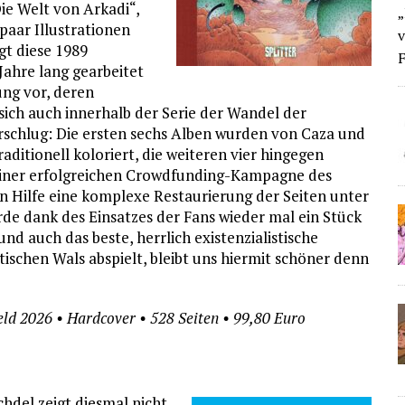
ie Welt von Arkadi“,
„
paar Illustrationen
v
gt diese 1989
F
Jahre lang gearbeitet
ung vor, deren
 sich auch innerhalb der Serie der Wandel der
schlug: Die ersten sechs Alben wurden von Caza und
aditionell koloriert, die weiteren vier hingegen
h einer erfolgreichen Crowdfunding-Kampagne des
n Hilfe eine komplexe Restaurierung der Seiten unter
rde dank des Einsatzes der Fans wieder mal ein Stück
d auch das beste, herrlich existenzialistische
tischen Wals abspielt, bleibt uns hiermit schöner denn
feld 2026 • Hardcover • 528 Seiten • 99,80 Euro
hdel zeigt diesmal nicht