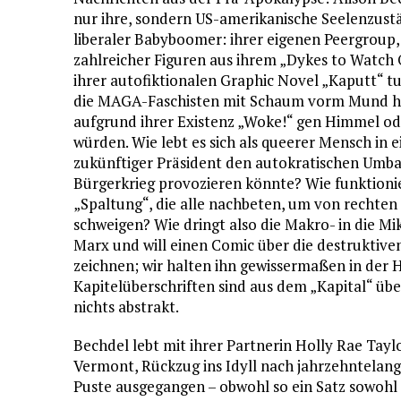
nur ihre, sondern US-amerikanische Seelenzustä
liberaler Babyboomer: ihrer eigenen Peergroup
zahlreicher Figuren aus ihrem „Dykes to Watch
ihrer autofiktionalen Graphic Novel „Kaputt“ t
die MAGA-Faschisten mit Schaum vorm Mund he
aufgrund ihrer Existenz „Woke!“ gen Himmel od
würden. Wie lebt es sich als queerer Mensch in 
zukünftiger Präsident den autokratischen Umb
Bürgerkrieg provozieren könnte? Wie funktioni
„Spaltung“, die alle nachbeten, um von rechten
schweigen? Wie dringt also die Makro- in die Mi
Marx und will einen Comic über die destruktive
zeichnen; wir halten ihn gewissermaßen in der 
Kapitelüberschriften sind aus dem „Kapital“ üb
nichts abstrakt.
Bechdel lebt mit ihrer Partnerin Holly Rae T
Vermont, Rückzug ins Idyll nach jahrzehntelang
Puste ausgegangen – obwohl so ein Satz sowohl 