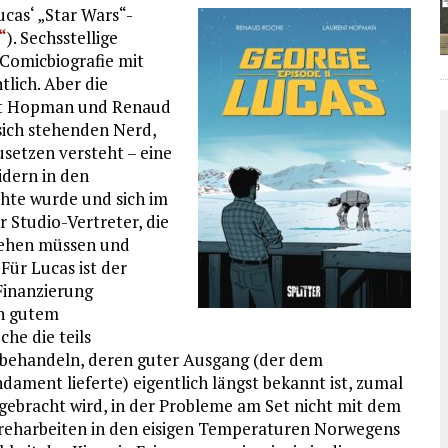
ucas‘ „Star Wars“-
“
). Sechsstellige
 Comicbiografie mit
lich. Aber die
rent Hopman und Renaud
sich stehenden Nerd,
usetzen versteht – eine
idern in den
chte wurde und sich im
r Studio-Vertreter, die
stehen müssen und
Für Lucas ist der
 Finanzierung
on gutem
e die teils
 behandeln, deren guter Ausgang (der dem
ment lieferte) eigentlich längst bekannt ist, zumal
ebracht wird, in der Probleme am Set nicht mit dem
Dreharbeiten in den eisigen Temperaturen Norwegens