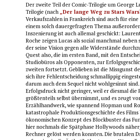
Der zweite Teil der Comic-Trilogie um George L
Trilogie (nach
„Der lange Weg zu Stars Wars
Verkaufszahlen in Frankreich sind auch für eine
einem solch dauergefragten Thema außerordent
Inszenierung ist auch allemal geschickt: Lau
Roche zeigen Lucas als sozial manchmal neben 
der seine Vision gegen alle Widerstände durchz
Quest also, die im ersten Band, mit den Entsche
Studiobüros als Opponenten, zur Erfolgsgeschi
zweiten fortsetzt. Geblieben ist die Missgunst de
sich ihre Fehlentscheidung schmallippig einge
darum auch dem Sequel nicht wohlgesinnt sind. 
Erfolgsdruck nicht geringer, weil er diesmal die
größtenteils selbst übernimmt, und es zeugt v
Erzählhandwerk, wie spannend Hopman und Roch
katastrophale Produktionsgeschichte des Films
ökonomischen Konzept des Blockbuster das Funda
hier nochmals die Spätphase Hollywoods näherg
Rechner gelöst werden konnten. Die brutalen 