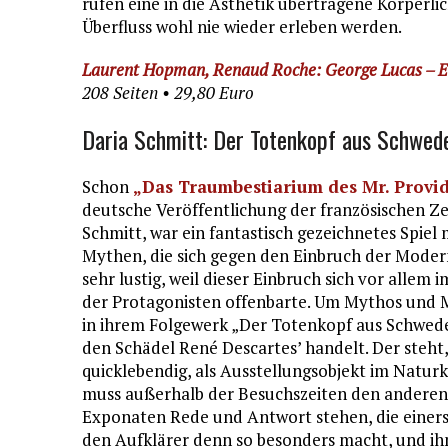
rufen eine in die Ästhetik übertragene Körperlic
Überfluss wohl nie wieder erleben werden.
Laurent Hopman, Renaud Roche: George Lucas – E
208 Seiten • 29,80 Euro
Daria Schmitt: Der Totenkopf aus Schwed
Schon
„Das Traumbestiarium des Mr. Provi
deutsche Veröffentlichung der französischen Ze
Schmitt, war ein fantastisch gezeichnetes Spiel 
Mythen, die sich gegen den Einbruch der Mode
sehr lustig, weil dieser Einbruch sich vor allem
der Protagonisten offenbarte. Um Mythos und 
in ihrem Folgewerk „Der Totenkopf aus Schwede
den Schädel René Descartes’ handelt. Der steht, 
quicklebendig, als Ausstellungsobjekt im Nat
muss außerhalb der Besuchszeiten den anderen 
Exponaten Rede und Antwort stehen, die einerse
den Aufklärer denn so besonders macht, und ih