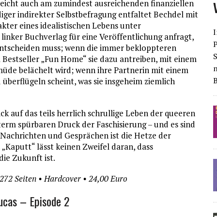
lleicht auch am zumindest ausreichenden finanziellen
iger indirekter Selbstbefragung entfaltet Bechdel mit
kter eines idealistischen Lebens unter
I
 linker Buchverlag für eine Veröffentlichung anfragt,
s entscheiden muss; wenn die immer bekloppteren
S
m Bestseller „Fun Home“ sie dazu antreiben, mit einem
üde belächelt wird; wenn ihre Partnerin mit einem
überflügeln scheint, was sie insgeheim ziemlich
k auf das teils herrlich schrullige Leben der queeren
erm spürbaren Druck der Faschisierung – und es sind
 Nachrichten und Gesprächen ist die Hetze der
 „Kaputt“ lässt keinen Zweifel daran, dass
ie Zukunft ist.
 272 Seiten • Hardcover • 24,00 Euro
ucas – Episode 2