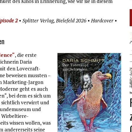
hkeit des Kinos in Erinnerung, wie wir sie in diesem
pisode 2
• Splitter Verlag, Bielefeld 2026 • Hardcover •
en
dence“
, die erste
ichnerin Daria
mit den Lovecraft-
rne beweisen mussten –
 im Marketing-Jargon
Moderne geht es auch
n“, bei dem es sich um
sichtlich verwirrt und
urkundemuseum und
Wirbeltiere-
its wissen wollen, was
m andererseits seine