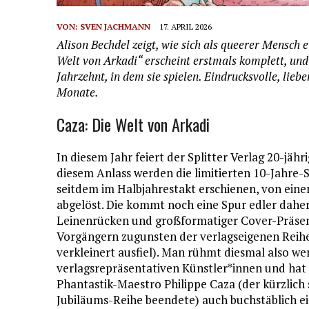
VON:
SVEN JACHMANN
17. APRIL 2026
Alison Bechdel zeigt, wie sich als queerer Mensch e
Welt von Arkadi“ erscheint erstmals komplett, und 
Jahrzehnt, in dem sie spielen. Eindrucksvolle, lie
Monate.
Caza: Die Welt von Arkadi
In diesem Jahr feiert der Splitter Verlag 20-jähr
diesem Anlass werden die limitierten 10-Jahre-S
seitdem im Halbjahrestakt erschienen, von einer
abgelöst. Die kommt noch eine Spur edler daher
Leinenrücken und großformatiger Cover-Präsent
Vorgängern zugunsten der verlagseigenen Reih
verkleinert ausfiel). Man rühmt diesmal also weni
verlagsrepräsentativen Künstler*innen und hat
Phantastik-Maestro Philippe Caza (der kürzlich 
Jubiläums-Reihe beendete) auch buchstäblich e