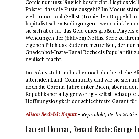
Comic nur unzulänglich beschreibt. Liegt es vie
Polster, dass die Puste ausgeht? Im Modus ständ
viel Humor und (Selbst-)Ironie den Doppelchara
kapitalistischen Bedingungen – wenn ein kleiner
sie sich aber für das Geld eines großen Player
Wendungen der (fiktiven) Netflix-Serie zu ihre
eigenen Pitch das Ruder rumzureißen, der nur m
Gnadenhof-Insta-Kanal Bechdels Popularität zu 
neidisch macht.
Im Fokus steht mehr aber noch der herzliche Blic
alternden Land-Community und wie sie sich unt
noch die Corona-Jahre unter Biden, aber in den
Republikaner allgegenwärtig – selbst behauptet.
Hoffnungslosigkeit der schlechteste Garant für d
Alison Bechdel: Kaputt
• Reprodukt, Berlin 2026 •
Laurent Hopman, Renaud Roche: George L