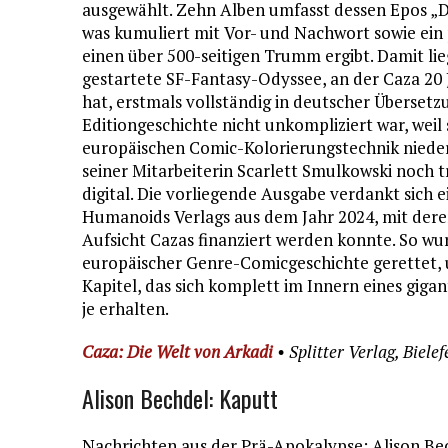
ausgewählt. Zehn Alben umfasst dessen Epos „D
was kumuliert mit Vor- und Nachwort sowie ein 
einen über 500-seitigen Trumm ergibt. Damit lie
gestartete SF-Fantasy-Odyssee, an der Caza 20 
hat, erstmals vollständig in deutscher Übersetz
Editiongeschichte nicht unkompliziert war, weil
europäischen Comic-Kolorierungstechnik nieder
seiner Mitarbeiterin Scarlett Smulkowski noch tr
digital. Die vorliegende Ausgabe verdankt sic
Humanoids Verlags aus dem Jahr 2024, mit dere
Aufsicht Cazas finanziert werden konnte. So wu
europäischer Genre-Comicgeschichte gerettet, un
Kapitel, das sich komplett im Innern eines gigan
je erhalten.
Caza: Die Welt von Arkadi
• Splitter Verlag, Biele
Alison Bechdel: Kaputt
Nachrichten aus der Prä-Apokalypse: Alison Bec