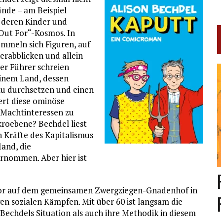
nde – am Beispiel
, deren Kinder und
 Out For“-Kosmos. In
ummeln sich Figuren, auf
rabblicken und allein
er Führer schreien
einem Land, dessen
au durchsetzen und einen
ert diese ominöse
 Machtinteressen zu
kroebene? Bechdel liest
n Kräfte des Kapitalismus
Hand, die
ernommen. Aber hier ist
aylor auf dem gemeinsamen Zwergziegen-Gnadenhof in
en sozialen Kämpfen. Mit über 60 ist langsam die
Bechdels Situation als auch ihre Methodik in diesem