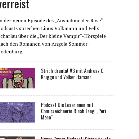
verreist
n der neuen Episode des „Ausnahme der Rose“-
Podcasts sprechen Linus Volkmann und Felix
charlau über die „Der kleine Vampir“-Hörspiele
nach den Romanen von Angela Sommer-
Bodenburg
Strich drunta! #3 mit Andreas C.
Knigge und Volker Hamann
Podcast Die Leserinnen mit
Comiczeichnerin Rinah Lang: „Peri
Meno“
Neuer Comic-Podcast: Strich drunta