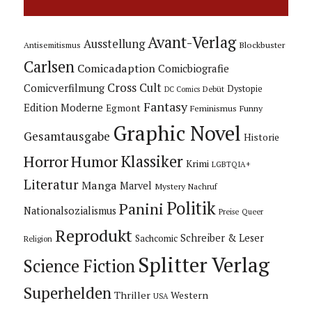
Avant-Verlag
Ausstellung
Blockbuster
Antisemitismus
Carlsen
Comicadaption
Comicbiografie
Cross Cult
Comicverfilmung
Dystopie
Debüt
DC Comics
Fantasy
Edition Moderne
Egmont
Feminismus
Funny
Graphic Novel
Gesamtausgabe
Historie
Horror
Humor
Klassiker
Krimi
LGBTQIA+
Literatur
Manga
Marvel
Mystery
Nachruf
Politik
Panini
Nationalsozialismus
Preise
Queer
Reprodukt
Schreiber & Leser
Sachcomic
Religion
Splitter Verlag
Science Fiction
Superhelden
Thriller
Western
USA