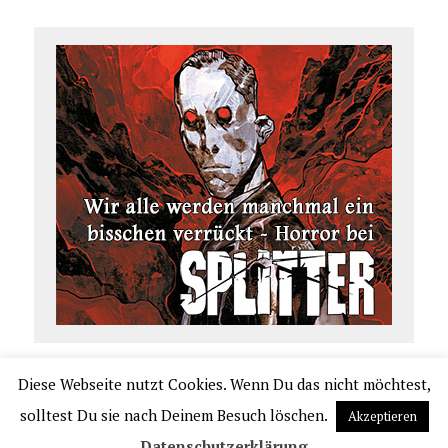
Diese Webseite nutzt Cookies. Wenn Du das nicht möchtest,
COPYRIGHT 2026 | COMIC.DE
solltest Du sie nach Deinem Besuch löschen.
Akzeptieren
|
IMPRESSUM
|
DATENSCHUTZERKLÄRUNG
|
VERLAGSAUSLIEFERUNG UND VER
Datenschutzerklärung