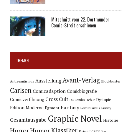
Mitschnitt vom 22. Dortmunder
Comic-Streit erschienen
THEMEN
Avant-Verlag
Ausstellung
Blockbuster
Antisemitismus
Carlsen
Comicadaption
Comicbiografie
Cross Cult
Comicverfilmung
Dystopie
Debüt
DC Comics
Fantasy
Edition Moderne
Egmont
Feminismus
Funny
Graphic Novel
Gesamtausgabe
Historie
Horror
Humor
Klassiker
Krimi
LGBTQIA+