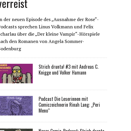
verreist
n der neuen Episode des „Ausnahme der Rose“-
Podcasts sprechen Linus Volkmann und Felix
charlau über die „Der kleine Vampir“-Hörspiele
nach den Romanen von Angela Sommer-
Bodenburg
Strich drunta! #3 mit Andreas C.
Knigge und Volker Hamann
Podcast Die Leserinnen mit
Comiczeichnerin Rinah Lang: „Peri
Meno“
Neuer Comic-Podcast: Strich drunta