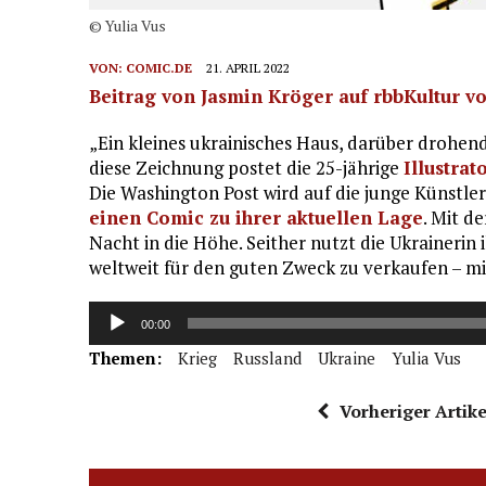
© Yulia Vus
VON:
COMIC.DE
21. APRIL 2022
Beitrag von Jasmin Kröger auf rbbKultur v
„Ein kleines ukrainisches Haus, darüber drohend 
diese Zeichnung postet die 25-jährige
Illustrat
Die Washington Post wird auf die junge Künstler
einen Comic zu ihrer aktuellen Lage
. Mit d
Nacht in die Höhe. Seither nutzt die Ukrainerin
weltweit für den guten Zweck zu verkaufen – m
Audio-
00:00
Player
Themen:
Krieg
Russland
Ukraine
Yulia Vus
Vorheriger Artike