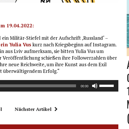
om 19.04.2022:
ein Militär-Stiefel mit der Aufschrift ‚Russland‘ –
orin Yulia Vus
kurz nach Kriegsbeginn auf Instagram.
in aus Lviv aufmerksam, sie bitten Yulia Vus um
er Veröffentlichung schießen ihre Followerzahlen über
 ihre neue Reichweite, um ihre Kunst aus dem Exil
it überwältigendem Erfolg.“
Pfeiltasten
00:00
Hoch/Runter
benutzen,
um
l
Nächster Artikel
die
Lautstärke
zu