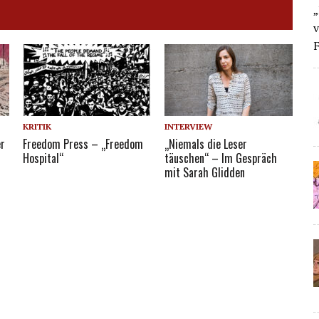
regeln.
„
v
F
KRITIK
INTERVIEW
er
Freedom Press – „Freedom
„Niemals die Leser
Hospital“
täuschen“ – Im Gespräch
mit Sarah Glidden