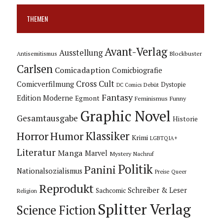
THEMEN
Avant-Verlag
Ausstellung
Blockbuster
Antisemitismus
Carlsen
Comicadaption
Comicbiografie
Cross Cult
Comicverfilmung
Dystopie
Debüt
DC Comics
Fantasy
Edition Moderne
Egmont
Feminismus
Funny
Graphic Novel
Gesamtausgabe
Historie
Horror
Humor
Klassiker
Krimi
LGBTQIA+
Literatur
Manga
Marvel
Mystery
Nachruf
Politik
Panini
Nationalsozialismus
Preise
Queer
Reprodukt
Schreiber & Leser
Sachcomic
Religion
Splitter Verlag
Science Fiction