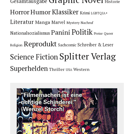
Gesamtausgabe
Historie
Horror
Humor
Klassiker
Krimi
LGBTQIA+
Literatur
Manga
Marvel
Mystery
Nachruf
Politik
Panini
Nationalsozialismus
Preise
Queer
Reprodukt
Schreiber & Leser
Sachcomic
Religion
Splitter Verlag
Science Fiction
Superhelden
Thriller
Western
USA