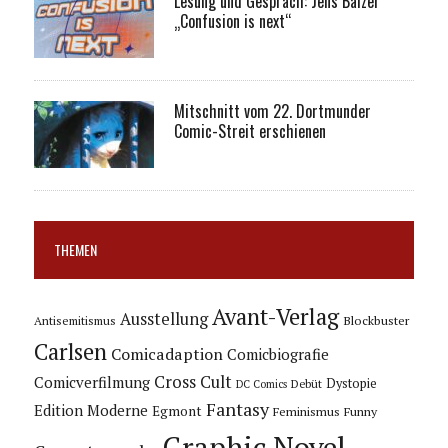
Lesung und Gespräch: Jens Balzer
„Confusion is next“
Mitschnitt vom 22. Dortmunder
Comic-Streit erschienen
THEMEN
Avant-Verlag
Ausstellung
Blockbuster
Antisemitismus
Carlsen
Comicadaption
Comicbiografie
Cross Cult
Comicverfilmung
Dystopie
Debüt
DC Comics
Fantasy
Edition Moderne
Egmont
Feminismus
Funny
Graphic Novel