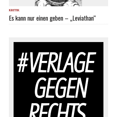
KRITIK
Es kann nur einen geben – „Leviathan“