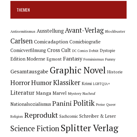
THEMEN
Avant-Verlag
Ausstellung
Blockbuster
Antisemitismus
Carlsen
Comicadaption
Comicbiografie
Cross Cult
Comicverfilmung
Dystopie
Debüt
DC Comics
Fantasy
Edition Moderne
Egmont
Feminismus
Funny
Graphic Novel
Gesamtausgabe
Historie
Horror
Humor
Klassiker
Krimi
LGBTQIA+
Literatur
Manga
Marvel
Mystery
Nachruf
Politik
Panini
Nationalsozialismus
Preise
Queer
Reprodukt
Schreiber & Leser
Sachcomic
Religion
Splitter Verlag
Science Fiction