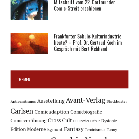
Mitschnitt vom 22. Dortmunder
Comic-Streit erschienen
Frankfurter Schule: Kulturindustrie
heute? – Prof. Dr. Gertrud Koch im
Gespräch mit Bert Rebhandl
THEMEN
Avant-Verlag
Ausstellung
Blockbuster
Antisemitismus
Carlsen
Comicadaption
Comicbiografie
Cross Cult
Comicverfilmung
Dystopie
Debüt
DC Comics
Fantasy
Edition Moderne
Egmont
Feminismus
Funny