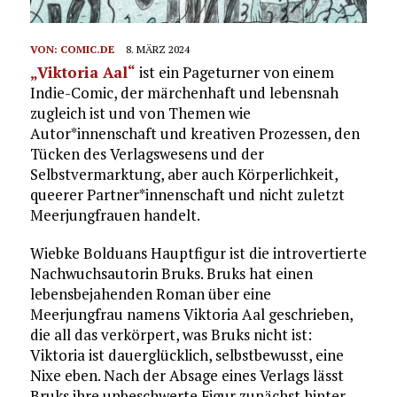
VON:
COMIC.DE
8. MÄRZ 2024
„Viktoria Aal“
ist ein Pageturner von einem
Indie-Comic, der märchenhaft und lebensnah
zugleich ist und von Themen wie
Autor*innenschaft und kreativen Prozessen, den
Tücken des Verlagswesens und der
Selbstvermarktung, aber auch Körperlichkeit,
queerer Partner*innenschaft und nicht zuletzt
Meerjungfrauen handelt.
Wiebke Bolduans Hauptfigur ist die introvertierte
Nachwuchsautorin Bruks. Bruks hat einen
lebensbejahenden Roman über eine
Meerjungfrau namens Viktoria Aal geschrieben,
die all das verkörpert, was Bruks nicht ist:
Viktoria ist dauerglücklich, selbstbewusst, eine
Nixe eben. Nach der Absage eines Verlags lässt
Bruks ihre unbeschwerte Figur zunächst hinter