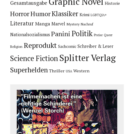
Graphic Novel
Gesamtausgabe
Historie
Horror
Humor
Klassiker
Krimi
LGBTQIA+
Literatur
Manga
Marvel
Mystery
Nachruf
Politik
Panini
Nationalsozialismus
Preise
Queer
Reprodukt
Schreiber & Leser
Sachcomic
Religion
Splitter Verlag
Science Fiction
Superhelden
Thriller
Western
USA