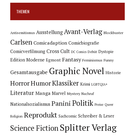
THEMEN
Avant-Verlag
Ausstellung
Blockbuster
Antisemitismus
Carlsen
Comicadaption
Comicbiografie
Cross Cult
Comicverfilmung
Dystopie
Debüt
DC Comics
Fantasy
Edition Moderne
Egmont
Feminismus
Funny
Graphic Novel
Gesamtausgabe
Historie
Horror
Humor
Klassiker
Krimi
LGBTQIA+
Literatur
Manga
Marvel
Mystery
Nachruf
Politik
Panini
Nationalsozialismus
Preise
Queer
Reprodukt
Schreiber & Leser
Sachcomic
Religion
Splitter Verlag
Science Fiction