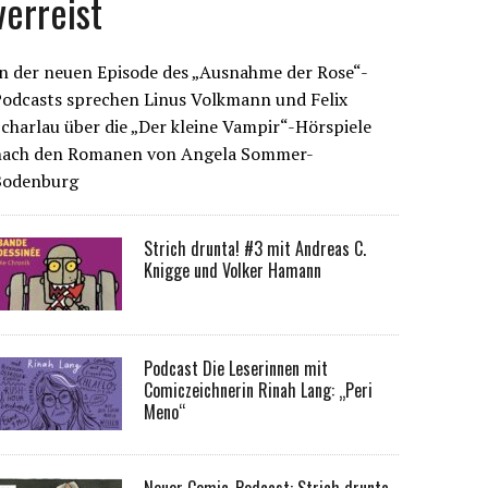
verreist
n der neuen Episode des „Ausnahme der Rose“-
Podcasts sprechen Linus Volkmann und Felix
charlau über die „Der kleine Vampir“-Hörspiele
nach den Romanen von Angela Sommer-
Bodenburg
Strich drunta! #3 mit Andreas C.
Knigge und Volker Hamann
Podcast Die Leserinnen mit
Comiczeichnerin Rinah Lang: „Peri
Meno“
Neuer Comic-Podcast: Strich drunta