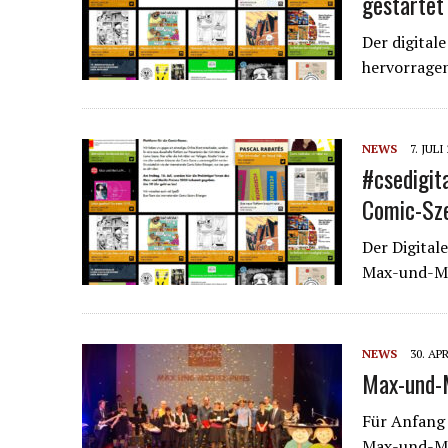
gestartet
Der digital
hervorrage
NEWS
7. JULI
#csedigit
Comic-Sz
Der Digitale
Max-und-Mo
NEWS
30. AP
Max-und-M
Für Anfang 
Max-und-Mor