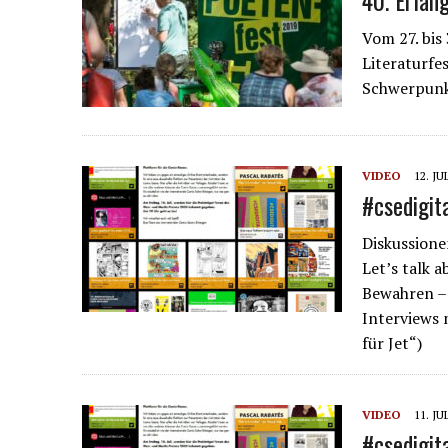
40. Erlan
Vom 27. bis
Literaturfe
Schwerpun
VIDEO
12. JU
#csedigit
Diskussione
Let’s talk 
Bewahren –
Interviews 
für Jet“)
VIDEO
11. JU
#csedigit