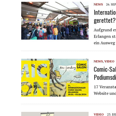
NEWS
26. SE
Internati
gerettet?
Aufgrund ex
Erlangen st
ein Ausweg
NEWS
,
VIDEO
Comic-Sal
Podiumsdi
17 Veransta
Website un
VIDEO
23. JU