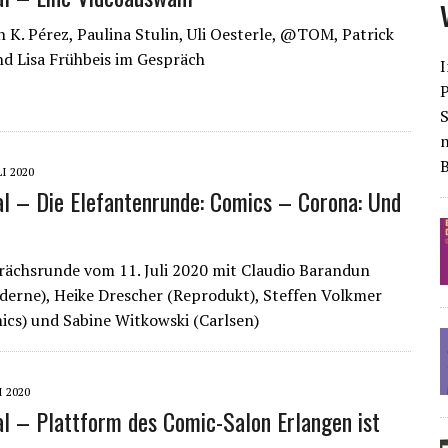
 K. Pérez, Paulina Stulin, Uli Oesterle, @TOM, Patrick
nd Lisa Frühbeis im Gespräch
I
S
LI 2020
al – Die Elefantenrunde: Comics – Corona: Und
ächsrunde vom 11. Juli 2020 mit Claudio Barandun
derne), Heike Drescher (Reprodukt), Steffen Volkmer
ics) und Sabine Witkowski (Carlsen)
I 2020
al – Plattform des Comic-Salon Erlangen ist