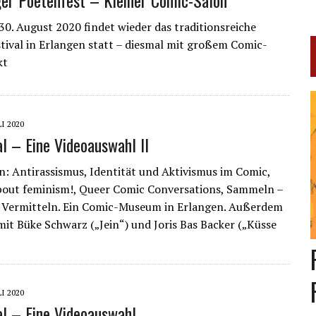
ger Poetenfest – Kleiner Comic-Salon
 30. August 2020 findet wieder das traditionsreiche
stival in Erlangen statt – diesmal mit großem Comic-
kt
LI 2020
al – Eine Videoauswahl II
n: Antirassismus, Identität und Aktivismus im Comic,
about feminism!, Queer Comic Conversations, Sammeln –
 Vermitteln. Ein Comic-Museum in Erlangen. Außerdem
mit Büke Schwarz („Jein“) und Joris Bas Backer („Küsse
LI 2020
al – Eine Videoauswahl