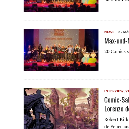
NEWS
23. MÄ
Max-und-M
20 Comics 
INTERVIEW
,
V
Comic-Sal
Lorenzo de
Robert Kirk
de Felici a