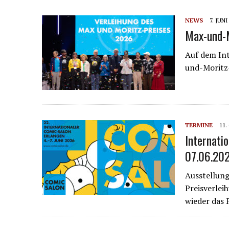
NEWS
7. JUNI
Max-und-M
Auf dem In
und-Moritz-
TERMINE
11.
Internati
07.06.20
Ausstellung
Preisverlei
wieder das F