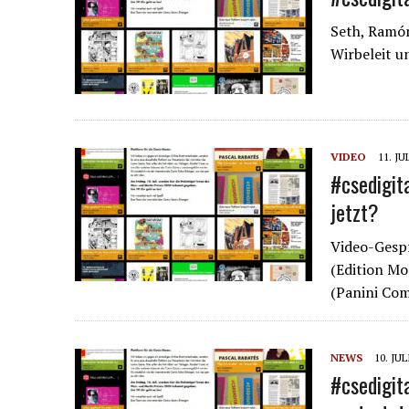
Seth, Ramón
Wirbeleit u
VIDEO
11. JU
#csedigit
jetzt?
Video-Gespr
(Edition Mo
(Panini Com
NEWS
10. JUL
#csedigit