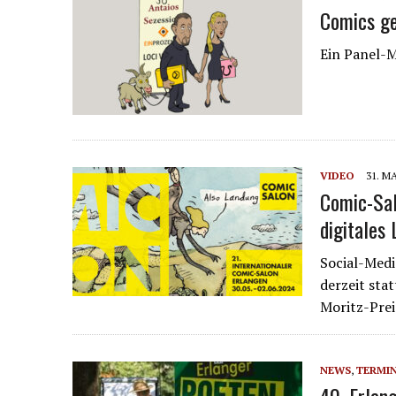
Comics g
Ein Panel-
VIDEO
31. MA
Comic-Sal
digitales
Social-Medi
derzeit sta
Moritz-Prei
NEWS
,
TERMI