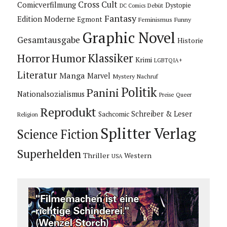
Cross Cult
Comicverfilmung
Dystopie
Debüt
DC Comics
Fantasy
Edition Moderne
Egmont
Feminismus
Funny
Graphic Novel
Gesamtausgabe
Historie
Horror
Humor
Klassiker
Krimi
LGBTQIA+
Literatur
Manga
Marvel
Mystery
Nachruf
Politik
Panini
Nationalsozialismus
Preise
Queer
Reprodukt
Schreiber & Leser
Sachcomic
Religion
Splitter Verlag
Science Fiction
Superhelden
Thriller
Western
USA