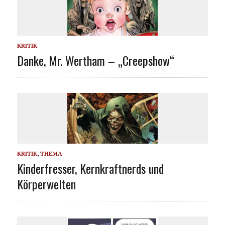
KRITIK
Danke, Mr. Wertham – „Creepshow“
KRITIK
,
THEMA
Kinderfresser, Kernkraftnerds und
Körperwelten