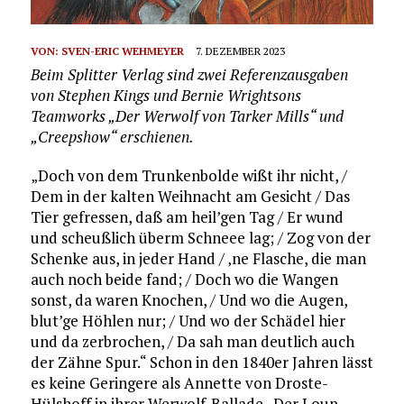
VON:
SVEN-ERIC WEHMEYER
7. DEZEMBER 2023
Beim Splitter Verlag sind zwei Referenzausgaben
von Stephen Kings und Bernie Wrightsons
Teamworks „Der Werwolf von Tarker Mills“ und
„Creepshow“ erschienen.
„Doch von dem Trunkenbolde wißt ihr nicht, /
Dem in der kalten Weihnacht am Gesicht / Das
Tier gefressen, daß am heil’gen Tag / Er wund
und scheußlich überm Schneee lag; / Zog von der
Schenke aus, in jeder Hand / ‚ne Flasche, die man
auch noch beide fand; / Doch wo die Wangen
sonst, da waren Knochen, / Und wo die Augen,
blut’ge Höhlen nur; / Und wo der Schädel hier
und da zerbrochen, / Da sah man deutlich auch
der Zähne Spur.“ Schon in den 1840er Jahren lässt
es keine Geringere als Annette von Droste-
Hülshoff in ihrer Werwolf-Ballade „Der Loup