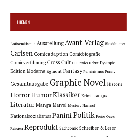
THEMEN
Avant-Verlag
Ausstellung
Blockbuster
Antisemitismus
Carlsen
Comicadaption
Comicbiografie
Cross Cult
Comicverfilmung
Dystopie
Debüt
DC Comics
Fantasy
Edition Moderne
Egmont
Feminismus
Funny
Graphic Novel
Gesamtausgabe
Historie
Horror
Humor
Klassiker
Krimi
LGBTQIA+
Literatur
Manga
Marvel
Mystery
Nachruf
Politik
Panini
Nationalsozialismus
Preise
Queer
Reprodukt
Schreiber & Leser
Sachcomic
Religion